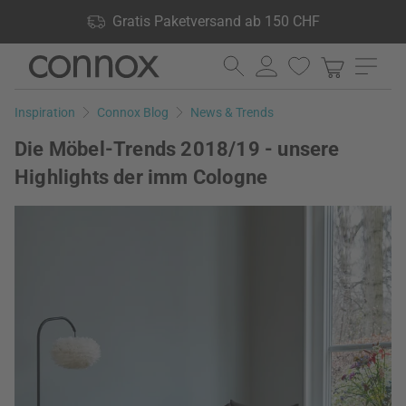
Shop Vorteile: Gratis Paketversand ab 150 CHF, 24.000
Gratis Paketversand ab 150 CHF
Produkte lagernd, 60 Tage Rückgaberecht
Direkt
Direkt
zum
zum
Seiteninhalt
Suchfeld
Inspiration
Connox Blog
News & Trends
springen
springen
Die Möbel-Trends 2018/19 - unsere
Highlights der imm Cologne