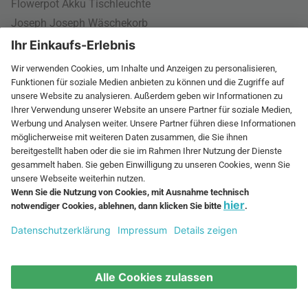
Flowerpot Akku Tischleuchte
Joseph Joseph Wäschekorb
Connox Geburtstag
Markenliebling
Kundenservice
Kontaktformular
AGB
,
Impressum
,
Datenschutz
,
Cookie-Einstellungen
Widerrufsrecht
Rund um Ihre Bestellung