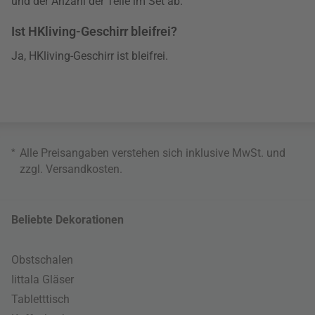
und der Anzahl der Teile im Set ab.
Ist HKliving-Geschirr bleifrei?
Ja, HKliving-Geschirr ist bleifrei.
*
Alle Preisangaben verstehen sich inklusive MwSt. und
zzgl.
Versandkosten
.
Beliebte Dekorationen
Obstschalen
Iittala Gläser
Tabletttisch