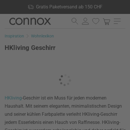
Shop Vorteile: Gratis Paketversand ab 150 CHF, 24.000
Gratis Paketversand ab 150 CHF
Produkte lagernd, 60 Tage Rückgaberecht
Direkt
Direkt
zum
zum
Seiteninhalt
Suchfeld
Inspiration
Wohnlexikon
springen
springen
HKliving Geschirr
HKliving
-Geschirr ist ein Muss für jeden modernen
Haushalt. Mit seinem eleganten, minimalistischen Design
und seiner kühlen Farbpalette verleiht HKliving-Geschirr
jedem Esserlebnis einen Hauch von Raffinesse. HKliving-