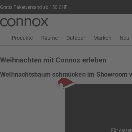
Gratis Paketversand ab 150 CHF
Kundenkonto
Wunschliste
Warenkorb
Direkt
Direkt
zum
zum
Seiteninhalt
Suchfeld
Produkte
Räume
Outdoor
Marken
Neu
springen
springen
Weihnachten mit Connox erleben
Weihnachtsbaum schmücken im Showroom v
Für diesen