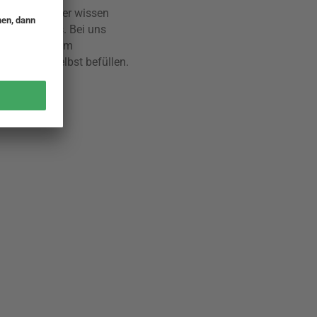
 schenken, aber wissen
nz Besonderes. Bei uns
einigkeiten zum
ender
zum selbst befüllen.