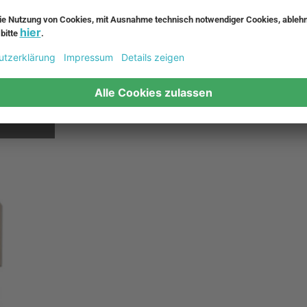
Sie wollen ihren Liebsten einen Adventskalender
noch nicht wie? Ein selbst befüllter ist etwas ga
finden Sie eine grosse Auswahl verschiedener Kl
verschenken sowie unseren beliebten
Adventskal