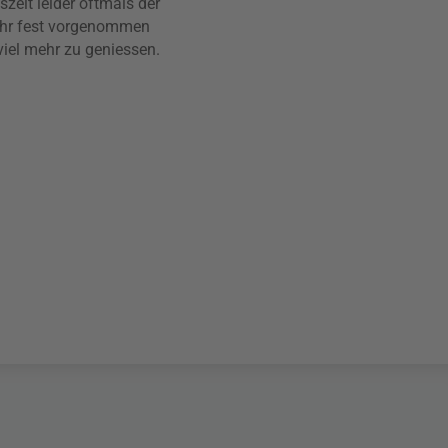
zeit leider oftmals der
Jahr fest vorgenommen
 viel mehr zu geniessen.