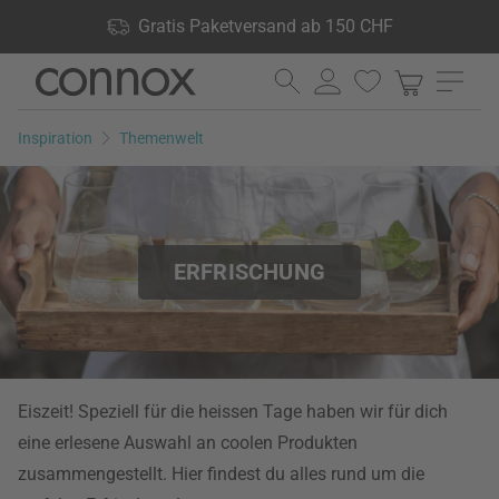
Shop Vorteile: Gratis Paketversand ab 150 CHF, 24.000
Gratis Paketversand ab 150 CHF
Produkte lagernd, 60 Tage Rückgaberecht
Direkt
Direkt
zum
zum
Seiteninhalt
Suchfeld
Inspiration
Themenwelt
springen
springen
ERFRISCHUNG
Eiszeit! Speziell für die heissen Tage haben wir für dich
eine erlesene Auswahl an coolen Produkten
zusammengestellt. Hier findest du alles rund um die