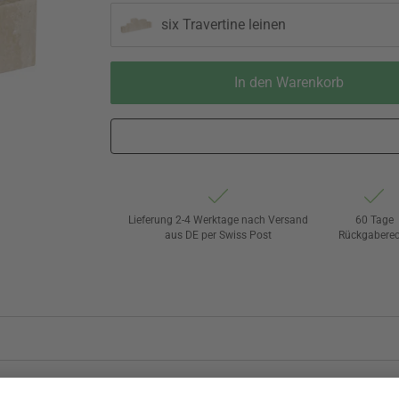
six Travertine leinen
In den Warenkorb
Lieferung 2-4 Werktage nach Versand
60 Tage
aus DE per Swiss Post
Rückgaberec