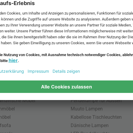
 MwSt. und zzgl.
Versandkosten
.
bte Möbel
Beliebte Leuchten
inavische Möbel
Pendellampe für Aussen
enmöbel
Muuto Lampen
möbel
Kabellose Tischleuchten
fsofa
Dänische Lampen