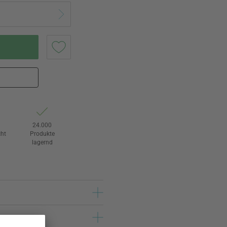
24.000
ht
Produkte
lagernd