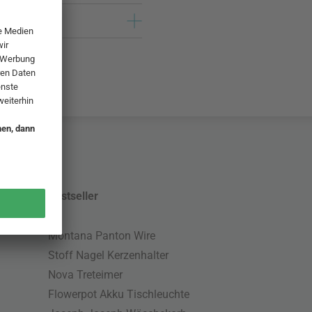
Bestseller
Montana Panton Wire
Stoff Nagel Kerzenhalter
Nova Treteimer
Flowerpot Akku Tischleuchte