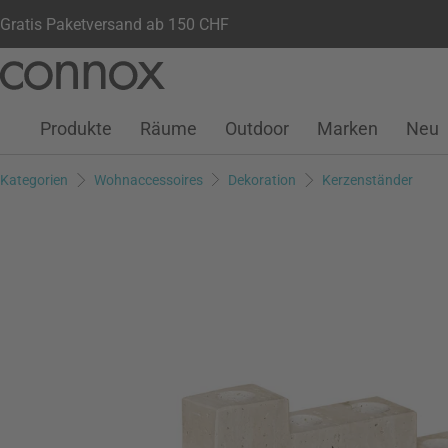
Gratis Paketversand ab 150 CHF
Kundenkonto
Wunschliste
Warenkorb
Direkt
Direkt
zum
zum
Seiteninhalt
Suchfeld
Produkte
Räume
Outdoor
Marken
Neu
springen
springen
Kategorien
Wohnaccessoires
Dekoration
Kerzenständer