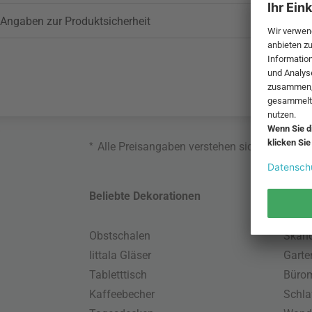
Angaben zur Produktsicherheit
*
Alle Preisangaben verstehen sich inklusive
Beliebte Dekorationen
Belie
Obstschalen
Skand
Iittala Gläser
Gart
Tabletttisch
Büro
Kaffeebecher
Schla