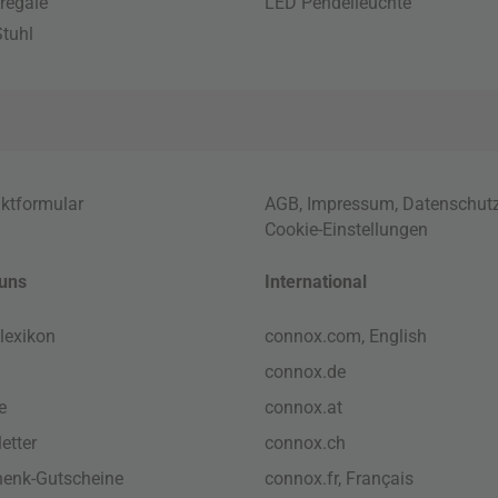
regale
LED Pendelleuchte
tuhl
ktformular
AGB
,
Impressum
,
Datenschut
Cookie-Einstellungen
uns
International
lexikon
connox.com, English
connox.de
e
connox.at
etter
connox.ch
enk-Gutscheine
connox.fr, Français