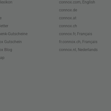
lexikon
connox.com, English
connox.de
e
connox.at
etter
connox.ch
enk-Gutscheine
connox.fr, Français
x Gutschein
fr.connox.ch, Français
ox Blog
connox.nl, Nederlands
map