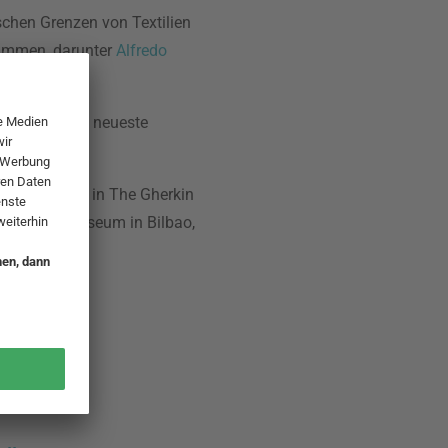
ischen Grenzen von Textilien
sammen, darunter
Alfredo
t Fair ist das neueste
det.
 zum Beispiel in The Gherkin
uggenheim Museum in Bilbao,