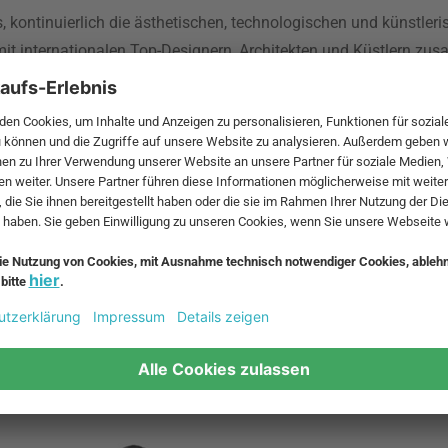
s, kontinuierlich die ästhetischen, technologischen und künstler
it internationalen Top-Designern, Architekten und Küstlern zu
aye und Olafur Eliasson.
nzen für die Verwendung von Textilien zu durchbrechen. Frieze Ar
ats Textilien auch im Serpentine Pavillion im Hyde Park verwen
 architektonischen Entwicklungen verwendet. Zu finden sind sie
isney Concert Hall in Los Angeles, im Berliner Reichstag, im G
 in der neuen Oper in Oslo.