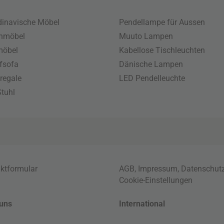
inavische Möbel
Pendellampe für Aussen
enmöbel
Muuto Lampen
möbel
Kabellose Tischleuchten
fsofa
Dänische Lampen
regale
LED Pendelleuchte
tuhl
ktformular
AGB
,
Impressum
,
Datenschut
Cookie-Einstellungen
uns
International