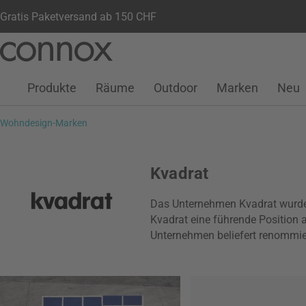
Gratis Paketversand ab 150 CHF
Kundenkonto
Wunschliste
Warenkorb
Direkt
Direkt
zum
zum
Seiteninhalt
Suchfeld
Produkte
Räume
Outdoor
Marken
Neu
springen
springen
Wohndesign-Marken
Kvadrat
Das Unternehmen Kvadrat wurde 
Kvadrat eine führende Position 
Unternehmen beliefert renommier