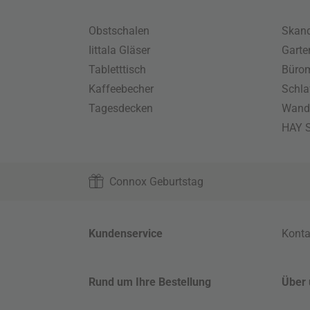
Obstschalen
Skand
Iittala Gläser
Gart
Tabletttisch
Büro
Kaffeebecher
Schla
Tagesdecken
Wand
HAY S
Connox Geburtstag
Kundenservice
Konta
Rund um Ihre Bestellung
Über 