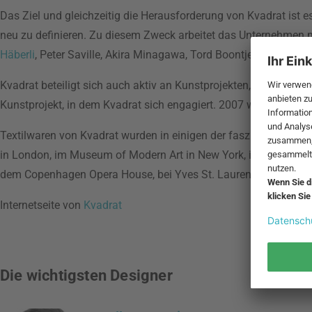
Das Ziel und gleichzeitig die Herausforderung von Kvadrat ist e
neu zu definieren. Zu diesem Zweck arbeitet das Unternehmen m
Häberli
, Peter Saville, Akira Minagawa, Tord Boontje, David Adj
Kvadrat beteiligt sich auch aktiv an Kunstprojekten, um die Gre
Kunstprojekt, in dem Kvadrat sich engagiert. 2007 wurden Kvadr
Textilwaren von Kvadrat wurden in einigen der faszinierendsten
in London, im Museum of Modern Art in New York, in der Walt D
dem Copenhagen Opera House, bei Yves St. Laurent in Paris und
Internetseite von
Kvadrat
Die wichtigsten Designer