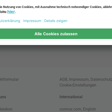
inavische Möbel
Pendellampe für Aussen
enmöbel
Muuto Lampen
möbel
Kabellose Tischleuchten
fsofa
Dänische Lampen
regale
LED Pendelleuchte
tuhl
ktformular
AGB
,
Impressum
,
Datenschut
Cookie-Einstellungen
uns
International
lexikon
connox.com, English