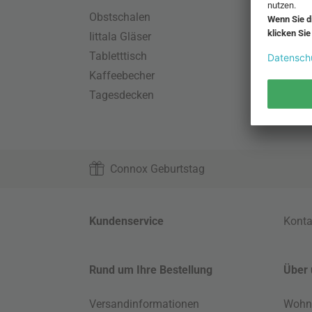
Obstschalen
Skand
Iittala Gläser
Gart
Tabletttisch
Büro
Kaffeebecher
Schla
Tagesdecken
Wand
HAY S
Connox Geburtstag
Kundenservice
Konta
Rund um Ihre Bestellung
Über 
Versandinformationen
Wohn