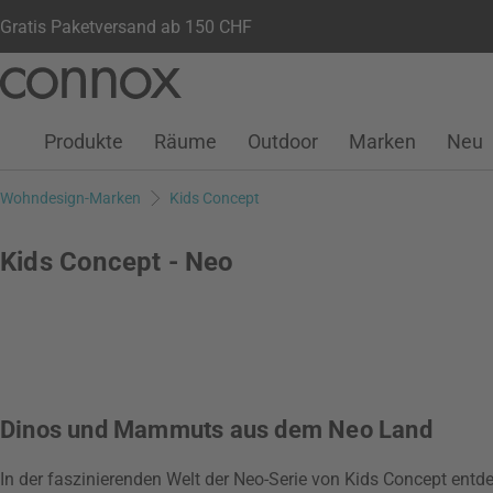
Gratis Paketversand ab 150 CHF
Kundenkonto
Wunschliste
Warenkorb
Direkt
Direkt
zum
zum
Seiteninhalt
Suchfeld
Produkte
Räume
Outdoor
Marken
Neu
springen
springen
Wohndesign-Marken
Kids Concept
Kids Concept - Neo
Dinos und Mammuts aus dem Neo Land
In der faszinierenden Welt der Neo-Serie von Kids Concept entde