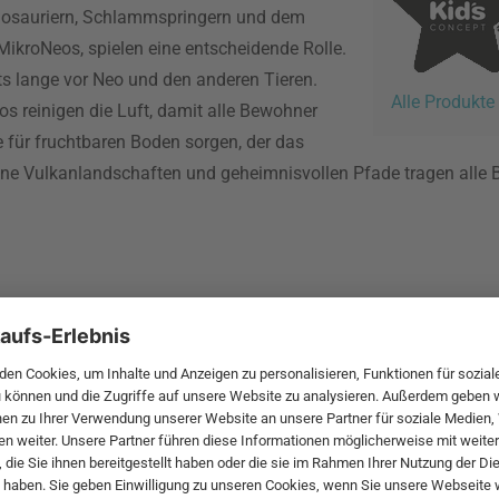
nosauriern, Schlammspringern und dem
MikroNeos, spielen eine entscheidende Rolle.
its lange vor Neo und den anderen Tieren.
Alle Produkte
os reinigen die Luft, damit alle Bewohner
für fruchtbaren Boden sorgen, der das
seine Vulkanlandschaften und geheimnisvollen Pfade tragen alle
 MwSt. und zzgl.
Versandkosten
.
bte Möbel
Beliebte Leuchten