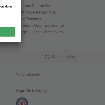
Montana Panton Wire
Stoff Nagel Kerzenhalter
Nova Treteimer
Flowerpot Akku Tischleuchte
Joseph Joseph Wäschekorb
Markenliebling
z
,
Widerrufsrecht
Geprüfte Leistung