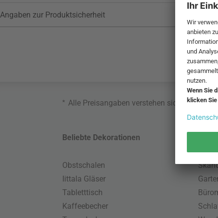
Angaben zur Produktsicherheit
*
Alle Preisangaben verstehen sich inklusive
Beliebte Dekorationen
Belie
Obstschalen
Skand
Iittala Gläser
Gart
Tabletttisch
Büro
Kaffeebecher
Schla