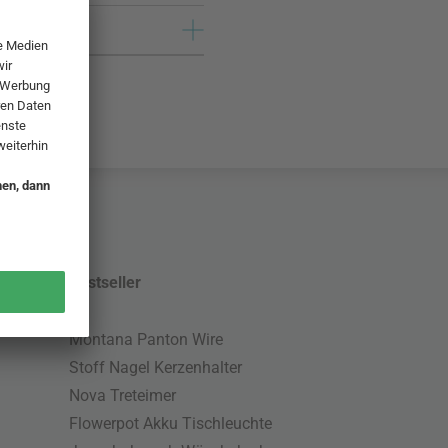
Bestseller
Montana Panton Wire
Stoff Nagel Kerzenhalter
Nova Treteimer
Flowerpot Akku Tischleuchte