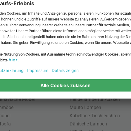
 MwSt. und zzgl.
Versandkosten
.
bte Möbel
Beliebte Leuchten
inavische Möbel
Pendellampe für Aussen
enmöbel
Muuto Lampen
möbel
Kabellose Tischleuchten
fsofa
Dänische Lampen