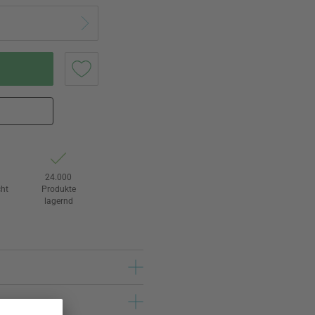
24.000
ht
Produkte
lagernd