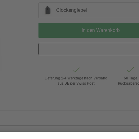
Glockengiebel
In den Warenkorb
Lieferung 2-4 Werktage nach Versand
60 Tage
aus DE per Swiss Post
Rückgaberec