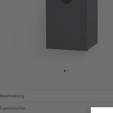
Zur Wunschliste hinzufügen
Beschreibung
Eigenschaften