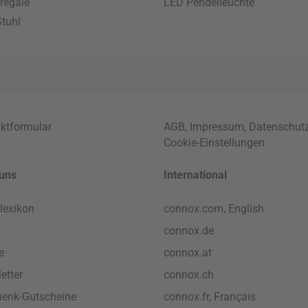
regale
LED Pendelleuchte
tuhl
ktformular
AGB
,
Impressum
,
Datenschut
Cookie-Einstellungen
uns
International
lexikon
connox.com, English
connox.de
e
connox.at
etter
connox.ch
enk-Gutscheine
connox.fr, Français