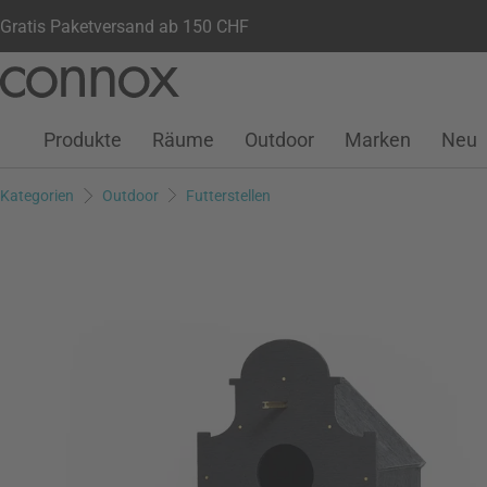
Gratis Paketversand ab 150 CHF
Kundenkonto
Wunschliste
Warenkorb
Direkt
Direkt
zum
zum
Seiteninhalt
Suchfeld
Produkte
Räume
Outdoor
Marken
Neu
springen
springen
Kategorien
Outdoor
Futterstellen