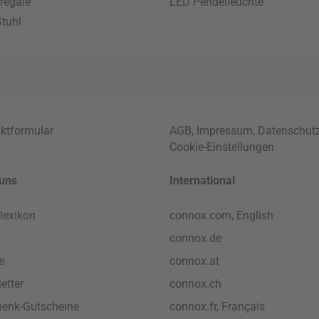
regale
LED Pendelleuchte
tuhl
ktformular
AGB
,
Impressum
,
Datenschut
Cookie-Einstellungen
uns
International
lexikon
connox.com, English
connox.de
e
connox.at
etter
connox.ch
enk-Gutscheine
connox.fr, Français