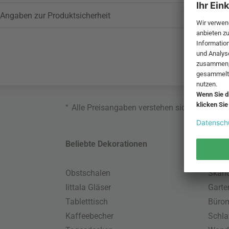
Angaben zur Produktsicherheit
*
Alle Preisangaben verstehen sich inklusive
Beliebte Dekorationen
Belie
Obstschalen
Skand
Iittala Gläser
Gart
Tabletttisch
Büro
Kaffeebecher
Schla