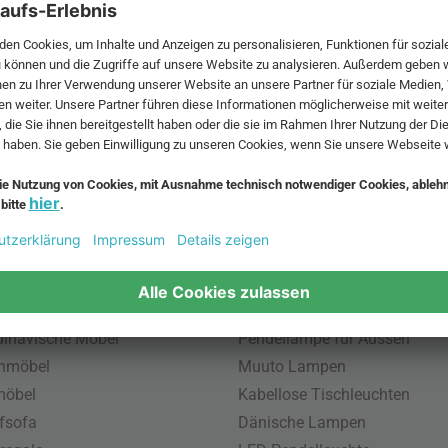
 MwSt. und zzgl.
Versandkosten
.
bte Möbel
Beliebte Leuchten
inavische Möbel
Pendellampe für Aussen
enmöbel
Muuto Lampen
möbel
Kabellose Tischleuchten
fsofa
Dänische Lampen