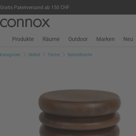
Gratis Paketversand ab 150 CHF
Kundenkonto
Wunschliste
Warenkorb
Direkt
Direkt
zum
zum
Seiteninhalt
Suchfeld
Produkte
Räume
Outdoor
Marken
Neu
springen
springen
Kategorien
Möbel
Tische
Beistelltische