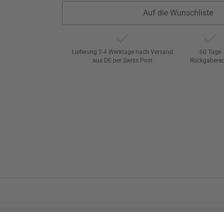
Auf die Wunschliste
Lieferung 2-4 Werktage nach Versand
60 Tage
aus DE per Swiss Post
Rückgaberec