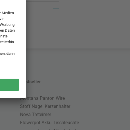
Bestseller
Montana Panton Wire
Stoff Nagel Kerzenhalter
Nova Treteimer
Flowerpot Akku Tischleuchte