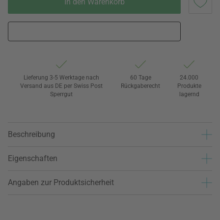
In den Warenkorb
Lieferung 3-5 Werktage nach
60 Tage
24.000
Versand aus DE per Swiss Post
Rückgaberecht
Produkte
Sperrgut
lagernd
Beschreibung
Eigenschaften
Angaben zur Produktsicherheit