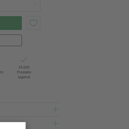
24.000
ht
Produkte
lagernd