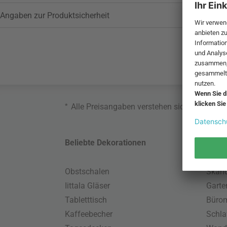
Angaben zur Produktsicherheit
*
Alle Preisangaben verstehen sich inklusive
Beliebte Dekorationen
Belie
Obstschalen
Skand
Iittala Gläser
Gart
Tabletttisch
Büro
Kaffeebecher
Schla