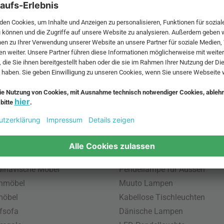
 MwSt. und zzgl.
Versandkosten
.
bte Möbel
Beliebte Leuchten
inavische Möbel
Pendellampe für Aussen
enmöbel
Muuto Lampen
möbel
Kabellose Tischleuchten
fsofa
Dänische Lampen