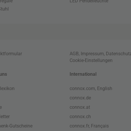
regale
LED Pendelleuchte
tuhl
ktformular
AGB
,
Impressum
,
Datenschut
Cookie-Einstellungen
uns
International
lexikon
connox.com, English
connox.de
e
connox.at
etter
connox.ch
enk-Gutscheine
connox.fr, Français