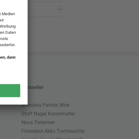
Bestseller
Montana Panton Wire
Stoff Nagel Kerzenhalter
Nova Treteimer
Flowerpot Akku Tischleuchte