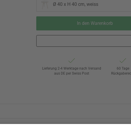
Ø 40 x H 40 cm, weiss
In den Warenkorb
Lieferung 2-4 Werktage nach Versand
60 Tage
aus DE per Swiss Post
Rückgaberec