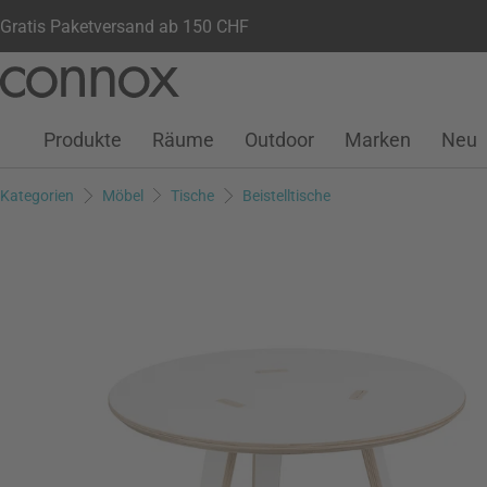
Gratis Paketversand ab 150 CHF
Kundenkonto
Wunschliste
Warenkorb
Direkt
Direkt
zum
zum
Seiteninhalt
Suchfeld
Produkte
Räume
Outdoor
Marken
Neu
springen
springen
Kategorien
Möbel
Tische
Beistelltische