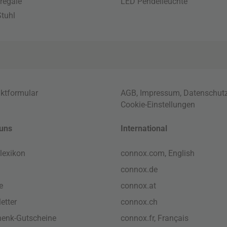
regale
LED Pendelleuchte
tuhl
ktformular
AGB
,
Impressum
,
Datenschut
Cookie-Einstellungen
uns
International
lexikon
connox.com, English
connox.de
e
connox.at
etter
connox.ch
enk-Gutscheine
connox.fr, Français