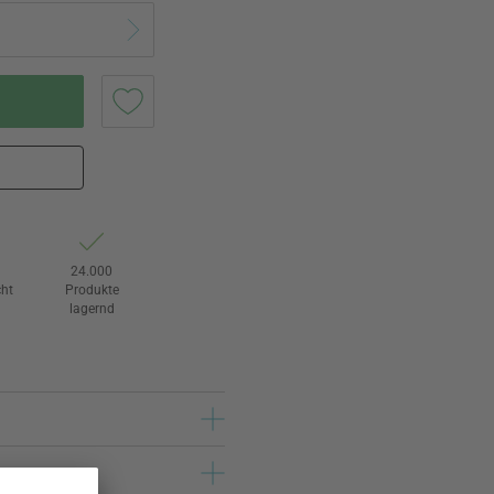
24.000
ht
Produkte
lagernd