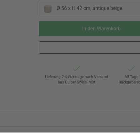
Ø 56 x H 42 cm, antique beige
In den Warenkorb
Lieferung 2-4 Werktage nach Versand
60 Tage
aus DE per Swiss Post
Rückgaberec