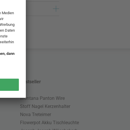
Bestseller
Montana Panton Wire
Stoff Nagel Kerzenhalter
Nova Treteimer
Flowerpot Akku Tischleuchte