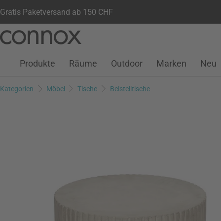
Gratis Paketversand ab 150 CHF
Kundenkonto
Wunschliste
Warenkorb
Direkt
Direkt
zum
zum
Seiteninhalt
Suchfeld
Produkte
Räume
Outdoor
Marken
Neu
springen
springen
Kategorien
Möbel
Tische
Beistelltische