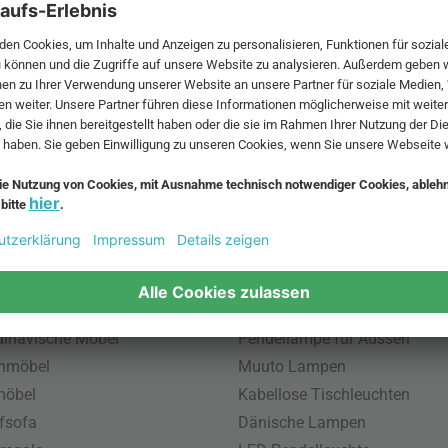
 MwSt. und zzgl.
Versandkosten
.
bte Möbel
Beliebte Leuchten
inavische Möbel
Pendellampe für Aussen
enmöbel
Muuto Lampen
möbel
Kabellose Tischleuchten
fsofa
Dänische Lampen