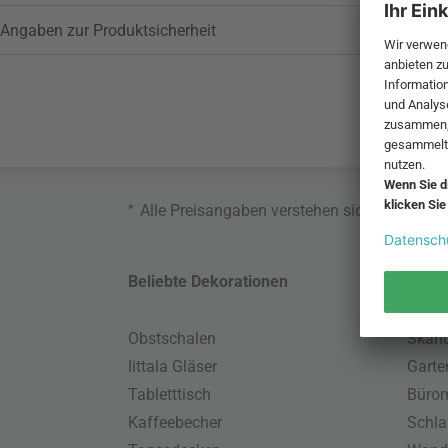
Angaben zur Produktsicherheit
*
Alle Preisangaben verstehen sich inklusive
Beliebte Dekorationen
Belie
Obstschalen
Skand
Iittala Gläser
Gart
Tabletttisch
Büro
Kaffeebecher
Schla