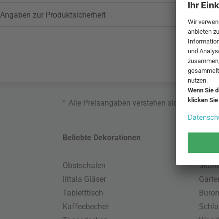
Angaben zur Produktsicherheit
*
Alle Preisangaben verstehen sich inklusive
Beliebte Dekorationen
Belie
Obstschalen
Skand
Iittala Gläser
Gart
Tabletttisch
Büro
Kaffeebecher
Schla