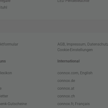
regale
LED Pendelleuchte
tuhl
ktformular
AGB
,
Impressum
,
Datenschut
Cookie-Einstellungen
uns
International
lexikon
connox.com, English
connox.de
e
connox.at
etter
connox.ch
enk-Gutscheine
connox.fr, Français