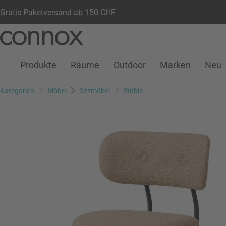
Gratis Paketversand ab 150 CHF
Kundenkonto
Wunschliste
Warenkorb
Direkt
Direkt
zum
zum
Seiteninhalt
Suchfeld
Produkte
Räume
Outdoor
Marken
Neu
springen
springen
Kategorien
Möbel
Sitzmöbel
Stühle