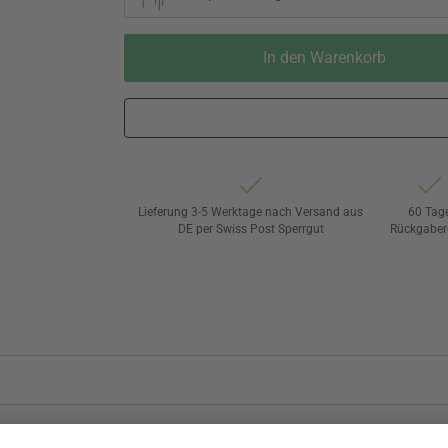
In den Warenkorb
Lieferung 3-5 Werktage nach Versand aus
60 Tag
DE per Swiss Post Sperrgut
Rückgaber