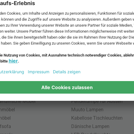
 MwSt. und zzgl.
Versandkosten
.
bte Möbel
Beliebte Leuchten
inavische Möbel
Pendellampe für Aussen
enmöbel
Muuto Lampen
möbel
Kabellose Tischleuchten
fsofa
Dänische Lampen