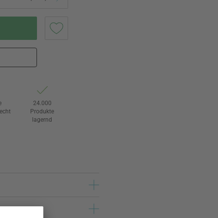
e
24.000
echt
Produkte
lagernd