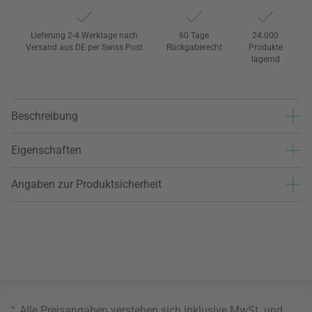
Lieferung 2-4 Werktage nach
60 Tage
24.000
Versand aus DE per Swiss Post
Rückgaberecht
Produkte
lagernd
Beschreibung
Eigenschaften
Angaben zur Produktsicherheit
*
Alle Preisangaben verstehen sich inklusive MwSt. und