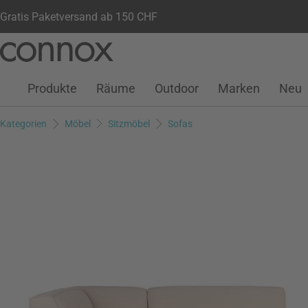
Gratis Paketversand ab 150 CHF
Kundenkonto
Wunschliste
Warenkorb
Direkt
Direkt
zum
zum
Seiteninhalt
Suchfeld
Produkte
Räume
Outdoor
Marken
Neu
springen
springen
Kategorien
Möbel
Sitzmöbel
Sofas