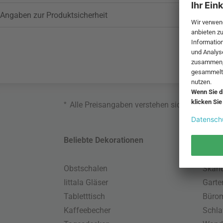
Angaben zur Produktsicherheit
*
Alle Preisangaben verstehen sich inklusive
Beliebte Dekorationen
Belie
Obstschalen
Skand
Iittala Gläser
Gart
Tabletttisch
Büro
Kaffeebecher
Schla