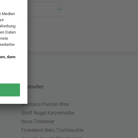
Bestseller
Montana Panton Wire
Stoff Nagel Kerzenhalter
Nova Treteimer
Flowerpot Akku Tischleuchte