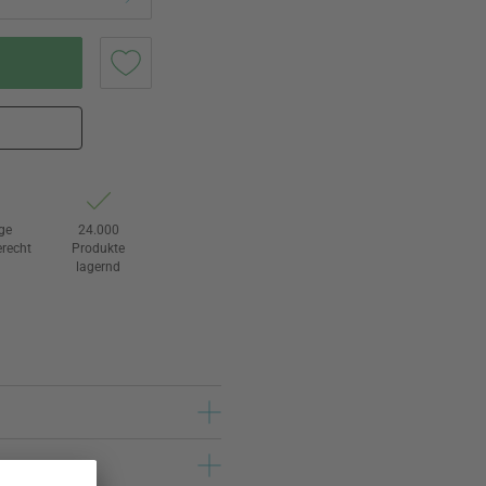
ge
24.000
recht
Produkte
lagernd