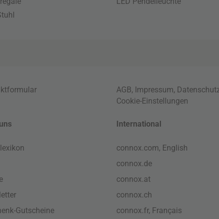
regale
LED Pendelleuchte
tuhl
ktformular
AGB
,
Impressum
,
Datenschut
Cookie-Einstellungen
uns
International
lexikon
connox.com, English
connox.de
e
connox.at
etter
connox.ch
enk-Gutscheine
connox.fr, Français