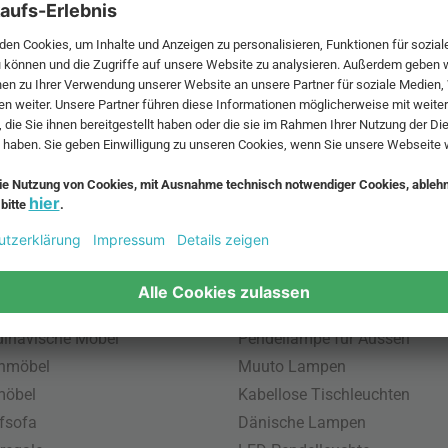
 MwSt. und zzgl.
Versandkosten
.
bte Möbel
Beliebte Leuchten
inavische Möbel
Pendellampe für Aussen
enmöbel
Muuto Lampen
möbel
Kabellose Tischleuchten
fsofa
Dänische Lampen