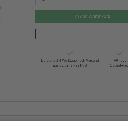
In den Warenkorb
Lieferung 2-4 Werktage nach Versand
60 Tage
aus DE per Swiss Post
Rückgaberec