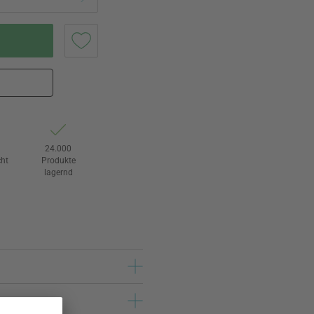
24.000
ht
Produkte
lagernd