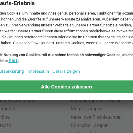
 MwSt. und zzgl.
Versandkosten
.
bte Möbel
Beliebte Leuchten
inavische Möbel
Pendellampe für Aussen
enmöbel
Muuto Lampen
möbel
Kabellose Tischleuchten
fsofa
Dänische Lampen