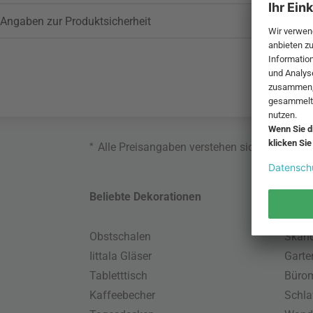
Angaben zur Produktsicherheit
*
Alle Preisangaben verstehen sich inklusive
Beliebte Dekorationen
Belie
Obstschalen
Skand
Iittala Gläser
Gart
Tabletttisch
Büro
Kaffeebecher
Schla