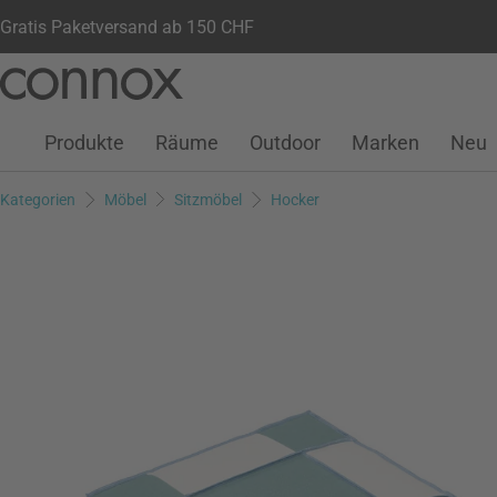
Gratis Paketversand ab 150 CHF
Kundenkonto
Wunschliste
Warenkorb
Direkt
Direkt
zum
zum
Seiteninhalt
Suchfeld
Produkte
Räume
Outdoor
Marken
Neu
springen
springen
Kategorien
Möbel
Sitzmöbel
Hocker