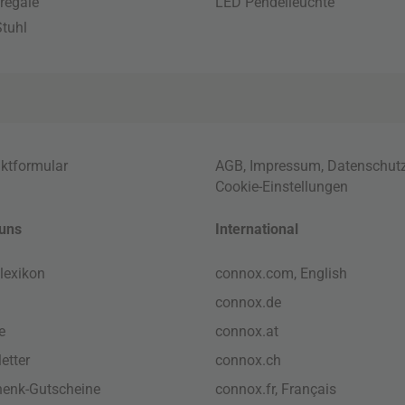
regale
LED Pendelleuchte
tuhl
ktformular
AGB
,
Impressum
,
Datenschut
Cookie-Einstellungen
uns
International
lexikon
connox.com, English
connox.de
e
connox.at
etter
connox.ch
enk-Gutscheine
connox.fr, Français