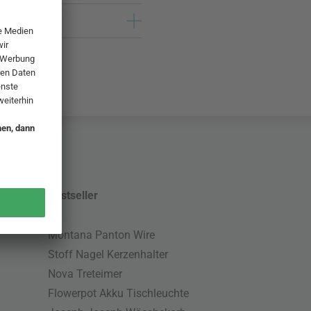
Bestseller
Montana Panton Wire
Stoff Nagel Kerzenhalter
Nova Treteimer
Flowerpot Akku Tischleuchte