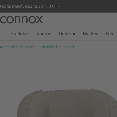
Gratis Paketversand ab 150 CHF
Kundenkonto
Wunschliste
Warenkorb
Direkt
Direkt
zum
zum
Seiteninhalt
Suchfeld
Produkte
Räume
Outdoor
Marken
Neu
springen
springen
Kategorien
Möbel
Sitzmöbel
Sessel