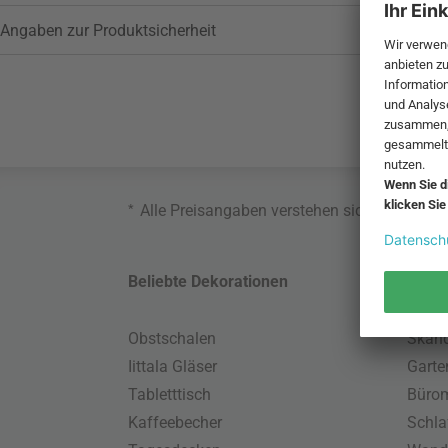
Angaben zur Produktsicherheit
*
Alle Preisangaben verstehen sich inklusive
Beliebte Dekorationen
Belie
Obstschalen
Skand
Iittala Gläser
Gart
Tabletttisch
Büro
Kaffeebecher
Schla