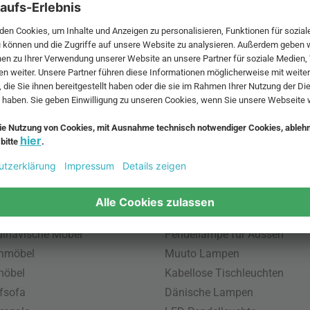
 MwSt. und zzgl.
Versandkosten
.
bte Möbel
Beliebte Leuchten
inavische Möbel
Pendellampe für Aussen
enmöbel
Muuto Lampen
möbel
Kabellose Tischleuchten
fsofa
Dänische Lampen