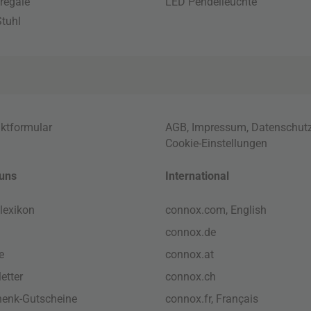
regale
LED Pendelleuchte
tuhl
ktformular
AGB
,
Impressum
,
Datenschut
Cookie-Einstellungen
uns
International
lexikon
connox.com, English
connox.de
e
connox.at
etter
connox.ch
enk-Gutscheine
connox.fr, Français