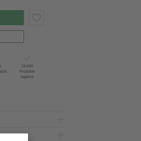
e
24.000
echt
Produkte
lagernd