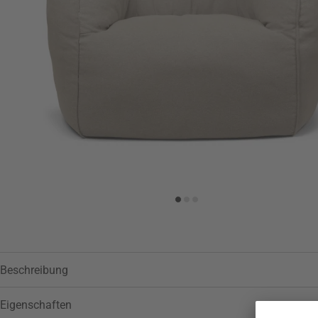
Zur Wunschliste hinzufügen
Beschreibung
Eigenschaften