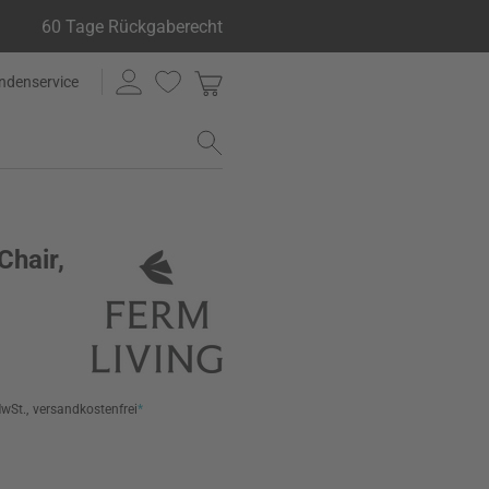
60 Tage Rückgaberecht
ndenservice
Chair,
MwSt.,
versandkostenfrei
*