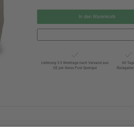
In den Warenkorb
Lieferung 3-5 Werktage nach Versand aus
60 Tag
DE per Swiss Post Sperrgut
Rückgaber