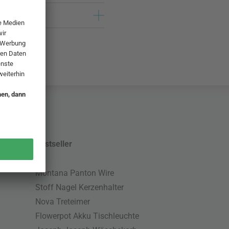
Bestseller
Montana Panton Wire
Stoff Nagel Kerzenhalter
Nova Treteimer
Flowerpot Akku Tischleuchte