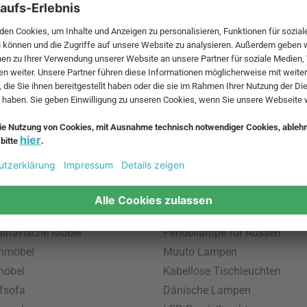
 MwSt. und zzgl.
Versandkosten
.
bte Möbel
Beliebte Leuchten
inavische Möbel
Pendellampe für Aussen
enmöbel
Muuto Lampen
möbel
Kabellose Tischleuchten
fsofa
Dänische Lampen