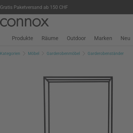
Gratis Paketversand ab 150 CHF
Kundenkonto
Wunschliste
Warenkorb
Direkt
Direkt
zum
zum
Seiteninhalt
Suchfeld
Produkte
Räume
Outdoor
Marken
Neu
springen
springen
Kategorien
Möbel
Garderobenmöbel
Garderobenständer