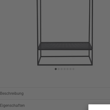
Zur Wunschliste hinzufügen
Beschreibung
Eigenschaften