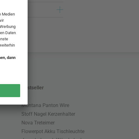
Bestseller
Montana Panton Wire
Stoff Nagel Kerzenhalter
Nova Treteimer
Flowerpot Akku Tischleuchte