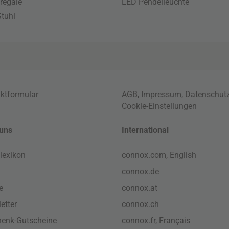
regale
LED Pendelleuchte
tuhl
ktformular
AGB
,
Impressum
,
Datenschut
Cookie-Einstellungen
uns
International
lexikon
connox.com, English
connox.de
e
connox.at
etter
connox.ch
enk-Gutscheine
connox.fr, Français