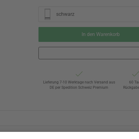
schwarz
In den Warenkorb
Lieferung 7-10 Werktage nach Versand aus
60 Ta
DE per Spedition Schweiz Premium
Rückgabe