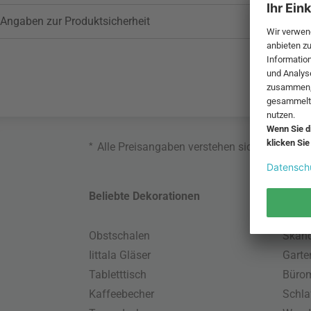
Angaben zur Produktsicherheit
*
Alle Preisangaben verstehen sich inklusive
Beliebte Dekorationen
Belie
Obstschalen
Skand
Iittala Gläser
Gart
Tabletttisch
Büro
Kaffeebecher
Schla