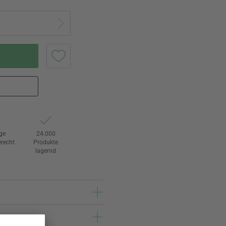
ge
24.000
recht
Produkte
lagernd