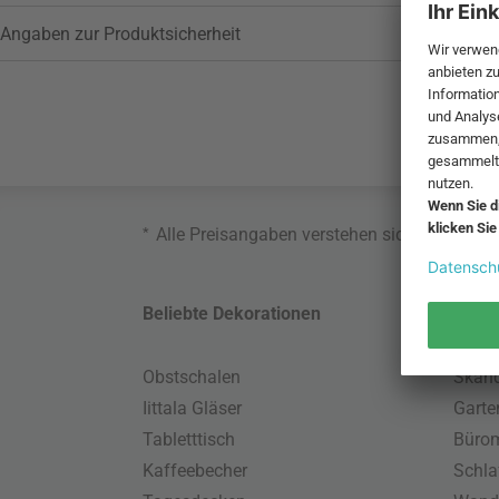
Angaben zur Produktsicherheit
*
Alle Preisangaben verstehen sich inklusive
Beliebte Dekorationen
Belie
Obstschalen
Skand
Iittala Gläser
Gart
Tabletttisch
Büro
Kaffeebecher
Schla