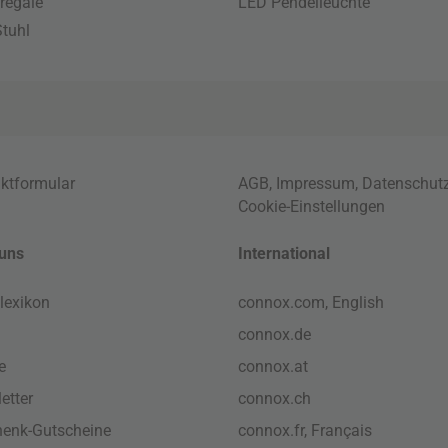
regale
LED Pendelleuchte
tuhl
ktformular
AGB
,
Impressum
,
Datenschut
Cookie-Einstellungen
uns
International
lexikon
connox.com, English
connox.de
e
connox.at
etter
connox.ch
enk-Gutscheine
connox.fr, Français