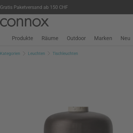
Gratis Paketversand ab 150 CHF
Kundenkonto
Wunschliste
Warenkorb
Direkt
Direkt
zum
zum
Seiteninhalt
Suchfeld
Produkte
Räume
Outdoor
Marken
Neu
springen
springen
Kategorien
Leuchten
Tischleuchten