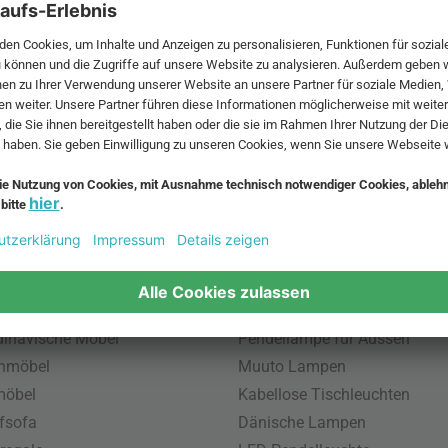
 MwSt. und zzgl.
Versandkosten
.
bte Möbel
Beliebte Leuchten
inavische Möbel
Pendellampe für Aussen
enmöbel
Muuto Lampen
möbel
Kabellose Tischleuchten
fsofa
Dänische Lampen