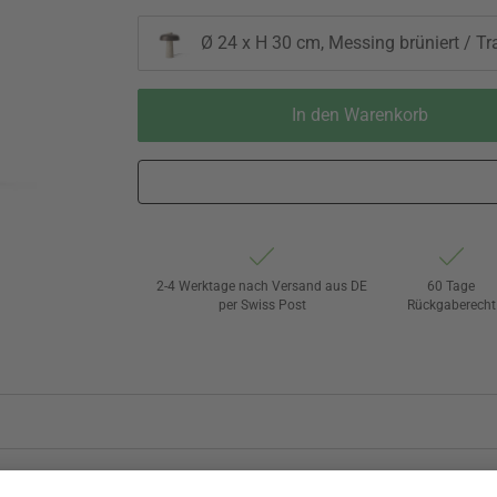
Ø 24 x H 30 cm, Messing brüniert / Tra
In den Warenkorb
2-4 Werktage nach Versand aus DE
60 Tage
per Swiss Post
Rückgaberecht