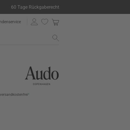
60 Tage Rückgaberecht
ndenservice
versandkostenfrei
*