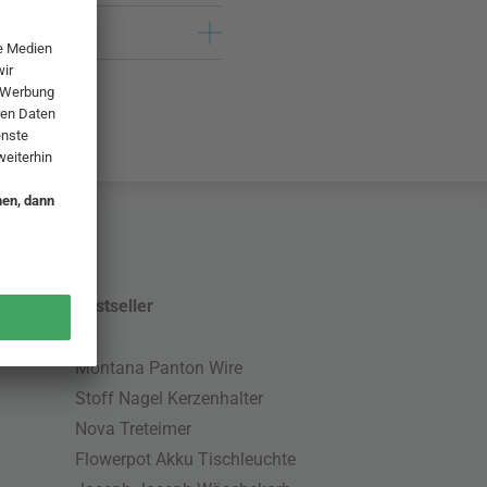
Bestseller
Montana Panton Wire
Stoff Nagel Kerzenhalter
Nova Treteimer
Flowerpot Akku Tischleuchte