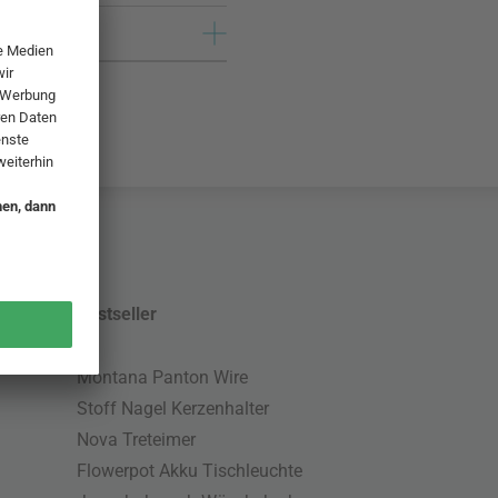
Bestseller
Montana Panton Wire
Stoff Nagel Kerzenhalter
Nova Treteimer
Flowerpot Akku Tischleuchte