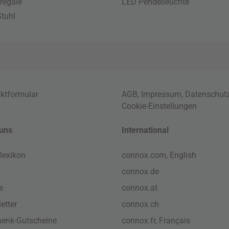
regale
LED Pendelleuchte
tuhl
ktformular
AGB
,
Impressum
,
Datenschut
Cookie-Einstellungen
uns
International
lexikon
connox.com, English
connox.de
e
connox.at
etter
connox.ch
enk-Gutscheine
connox.fr, Français