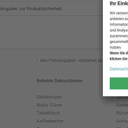
Angaben zur Produktsicherheit
*
Alle Preisangaben verstehen sich inklusive
Beliebte Dekorationen
Belie
Obstschalen
Skand
Iittala Gläser
Gart
Tabletttisch
Büro
Kaffeebecher
Schla