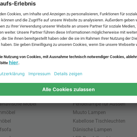
 MwSt. und zzgl.
Versandkosten
.
bte Möbel
Beliebte Leuchten
inavische Möbel
Pendellampe für Aussen
enmöbel
Muuto Lampen
möbel
Kabellose Tischleuchten
fsofa
Dänische Lampen