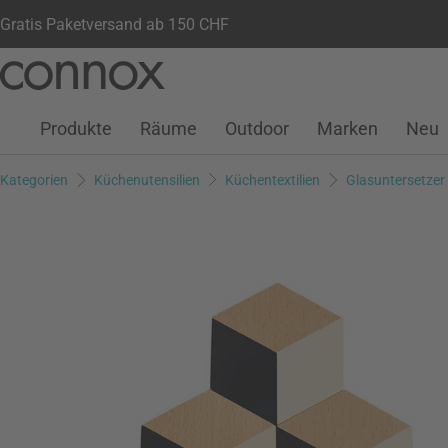
Gratis Paketversand ab 150 CHF
Kundenkonto
Wunschliste
Warenkorb
Direkt
Direkt
zum
zum
Seiteninhalt
Suchfeld
Produkte
Räume
Outdoor
Marken
Neu
springen
springen
Kategorien
Küchenutensilien
Küchentextilien
Glasuntersetzer