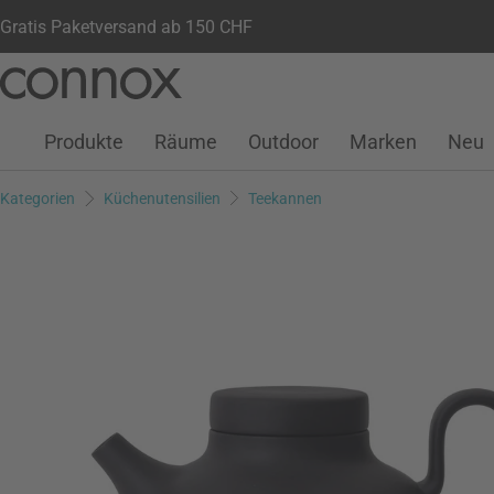
Gratis Paketversand ab 150 CHF
Kundenkonto
Wunschliste
Warenkorb
Direkt
Direkt
zum
zum
Seiteninhalt
Suchfeld
Produkte
Räume
Outdoor
Marken
Neu
springen
springen
Kategorien
Küchenutensilien
Teekannen