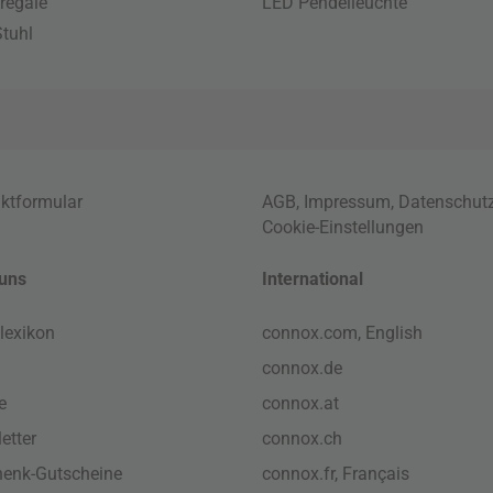
regale
LED Pendelleuchte
tuhl
ktformular
AGB
,
Impressum
,
Datenschut
Cookie-Einstellungen
uns
International
lexikon
connox.com, English
connox.de
e
connox.at
etter
connox.ch
enk-Gutscheine
connox.fr, Français