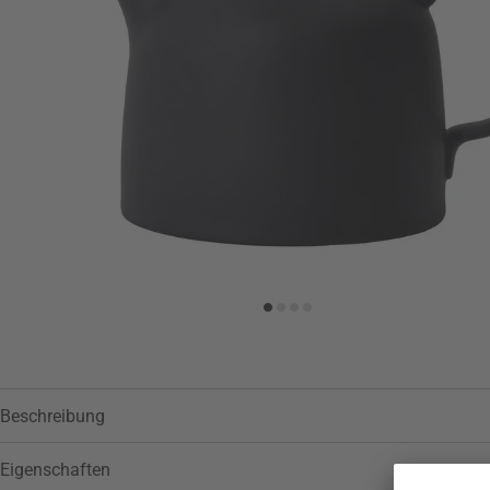
Zur Wunschliste hinzufügen
Beschreibung
Eigenschaften