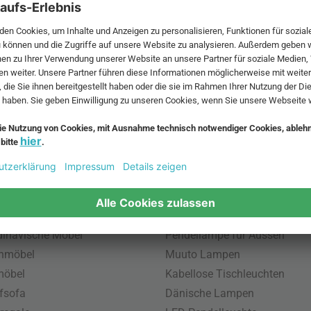
 MwSt. und zzgl.
Versandkosten
.
bte Möbel
Beliebte Leuchten
inavische Möbel
Pendellampe für Aussen
enmöbel
Muuto Lampen
möbel
Kabellose Tischleuchten
fsofa
Dänische Lampen