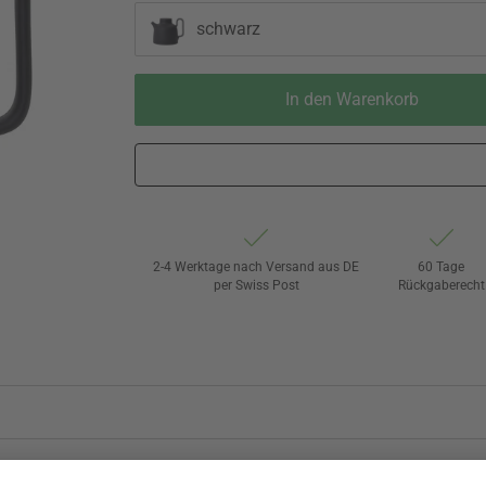
schwarz
In den Warenkorb
2-4 Werktage nach Versand aus DE
60 Tage
per Swiss Post
Rückgaberecht