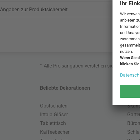
Angaben zur Produktsicherheit
*
Alle Preisangaben verstehen sich inklusive
Beliebte Dekorationen
Belie
Obstschalen
Skand
Iittala Gläser
Gart
Tabletttisch
Büro
Kaffeebecher
Schla