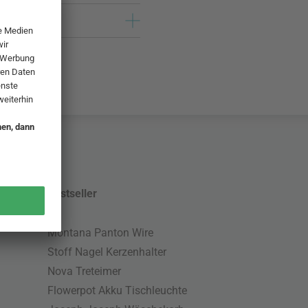
Bestseller
Montana Panton Wire
Stoff Nagel Kerzenhalter
Nova Treteimer
Flowerpot Akku Tischleuchte