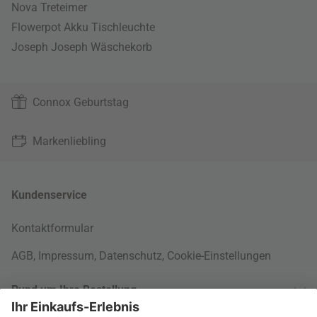
Nova Treteimer
Flowerpot Akku Tischleuchte
Joseph Joseph Wäschekorb
Connox Geburtstag
Markenliebling
Kundenservice
Kontaktformular
AGB
,
Impressum
,
Datenschutz
,
Cookie-Einstellungen
Rund um Ihre Bestellung