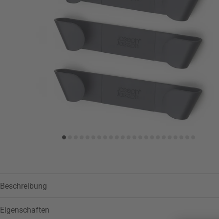
Zur Wunschliste hinzufügen
Beschreibung
Eigenschaften