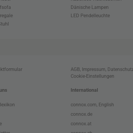
fsofa
Dänische Lampen
regale
LED Pendelleuchte
tuhl
ktformular
AGB
,
Impressum
,
Datenschut
Cookie-Einstellungen
uns
International
lexikon
connox.com, English
connox.de
e
connox.at