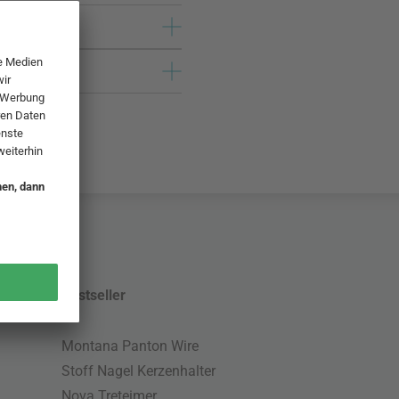
Bestseller
Montana Panton Wire
Stoff Nagel Kerzenhalter
Nova Treteimer