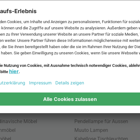
 MwSt. und zzgl.
Versandkosten
.
bte Möbel
Beliebte Leuchten
inavische Möbel
Pendellampe für Aussen
enmöbel
Muuto Lampen
möbel
Kabellose Tischleuchten