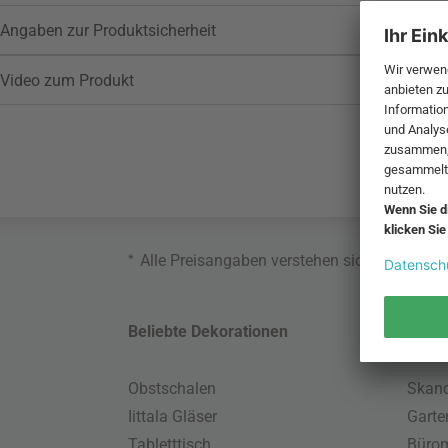
Angaben zur Produktsicherheit
Video zum Produkt
*
Alle Preisangaben verstehen sich inklusive
Beliebte Dekorationen
Belie
Obstschalen
Skand
Iittala Gläser
Gart
Tabletttisch
Büro