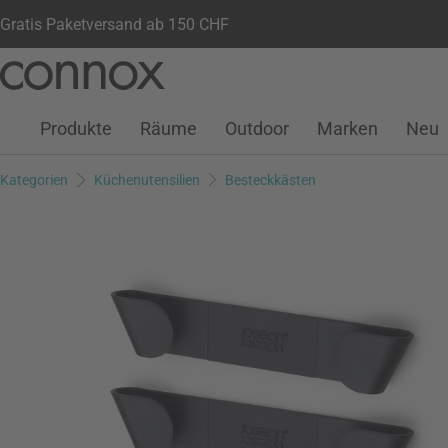
Gratis Paketversand ab 150 CHF
Kundenkonto
Wunschliste
Warenkorb
Direkt
Direkt
zum
zum
Seiteninhalt
Suchfeld
Produkte
Räume
Outdoor
Marken
Neu
springen
springen
Kategorien
Küchenutensilien
Besteckkästen