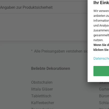
Angaben zur Produktsicherheit
*
Alle Preisangaben verstehen sich inklusive
Beliebte Dekorationen
Belie
Obstschalen
Skand
Iittala Gläser
Gart
Tabletttisch
Büro
Kaffeebecher
Schla