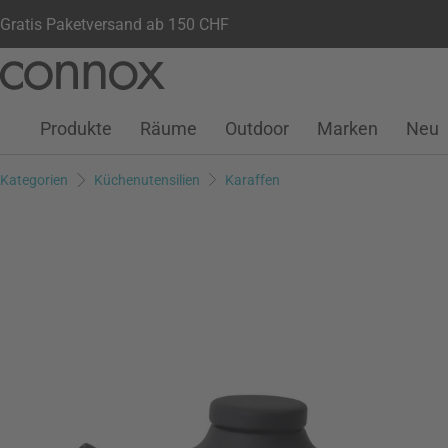
Gratis Paketversand ab 150 CHF
Kundenkonto
Wunschliste
Warenkorb
Direkt
Direkt
zum
zum
Seiteninhalt
Suchfeld
Produkte
Räume
Outdoor
Marken
Neu
springen
springen
Kategorien
Küchenutensilien
Karaffen