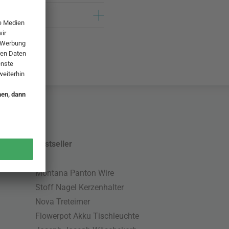
Bestseller
Montana Panton Wire
Stoff Nagel Kerzenhalter
Nova Treteimer
Flowerpot Akku Tischleuchte