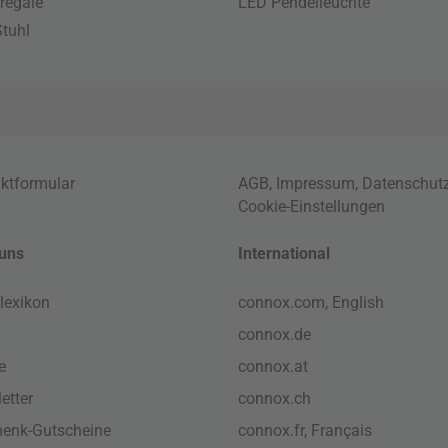
regale
LED Pendelleuchte
tuhl
ktformular
AGB
,
Impressum
,
Datenschut
Cookie-Einstellungen
uns
International
lexikon
connox.com, English
connox.de
e
connox.at
etter
connox.ch
enk-Gutscheine
connox.fr, Français