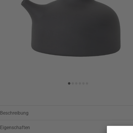
Zur Wunschliste hinzufügen
Beschreibung
Eigenschaften