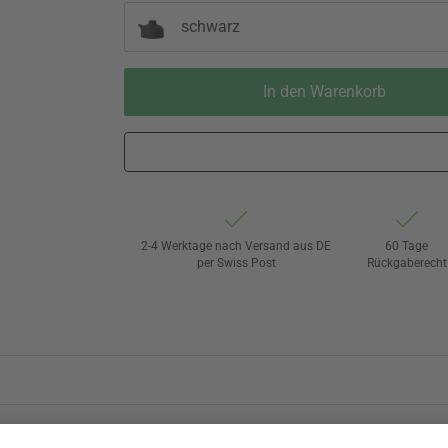
schwarz
In den Warenkorb
2-4 Werktage nach Versand aus DE
60 Tage
per Swiss Post
Rückgaberecht