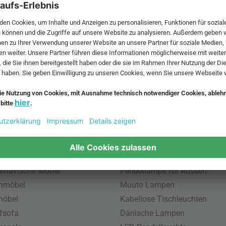
 MwSt. und zzgl.
Versandkosten
.
bte Möbel
Beliebte Leuchten
inavische Möbel
Pendellampe für Aussen
enmöbel
Muuto Lampen
möbel
Kabellose Tischleuchten
fsofa
Dänische Lampen