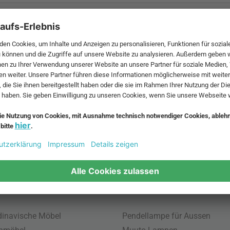
 MwSt. und zzgl.
Versandkosten
.
bte Möbel
Beliebte Leuchten
inavische Möbel
Pendellampe für Aussen