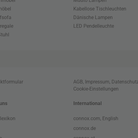
enmöbel
Muuto Lampen
möbel
Kabellose Tischleuchten
fsofa
Dänische Lampen
regale
LED Pendelleuchte
tuhl
ktformular
AGB
,
Impressum
,
Datenschut
Cookie-Einstellungen
uns
International
lexikon
connox.com, English
connox.de