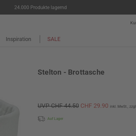
24.000 Produkte lagernd
Ku
Inspiration
SALE
Stelton - Brottasche
UVP CHF 44.50
CHF 29.90
inkl. MwSt.,
zzg
Auf Lager