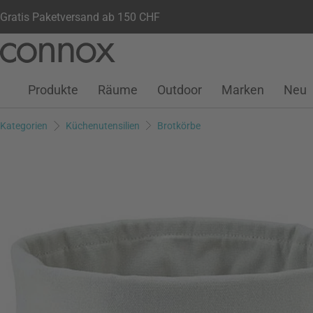
Gratis Paketversand ab 150 CHF
Kundenkonto
Wunschliste
Warenkorb
Direkt
Direkt
zum
zum
Seiteninhalt
Suchfeld
Produkte
Räume
Outdoor
Marken
Neu
springen
springen
Kategorien
Küchenutensilien
Brotkörbe