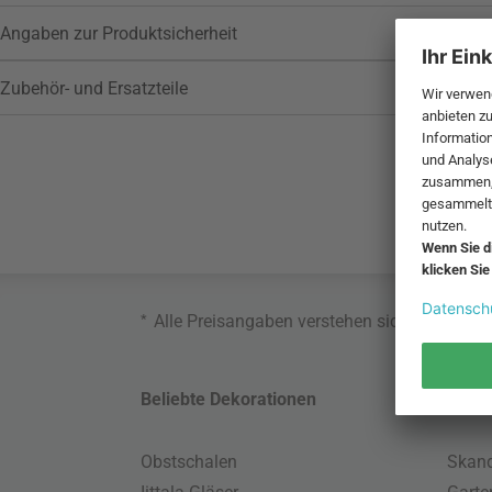
Angaben zur Produktsicherheit
Zubehör- und Ersatzteile
*
Alle Preisangaben verstehen sich inklusive
Beliebte Dekorationen
Belie
Obstschalen
Skand