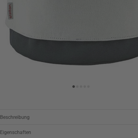
Zur Wunschliste hinzufügen
Beschreibung
Eigenschaften