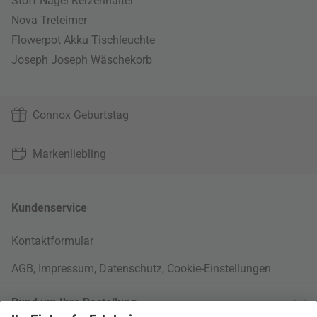
Stoff Nagel Kerzenhalter
Nova Treteimer
Flowerpot Akku Tischleuchte
Joseph Joseph Wäschekorb
Connox Geburtstag
Markenliebling
Kundenservice
Kontaktformular
AGB
,
Impressum
,
Datenschutz
,
Cookie-Einstellungen
Rund um Ihre Bestellung