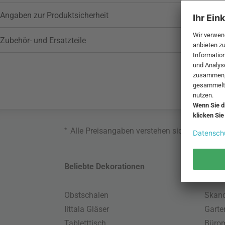
Angaben zur Produktsicherheit
Zubehör- und Ersatzteile
*
Alle Preisangaben verstehen sich inklusive
Beliebte Dekorationen
Belie
Obstschalen
Skand
Iittala Gläser
Gart
Tabletttisch
Büro