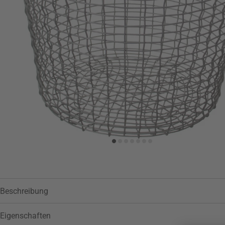
Zur Wunschliste hinzufügen
Beschreibung
Eigenschaften