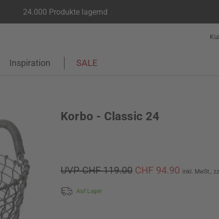
24.000 Produkte lagernd
Ku
Inspiration
SALE
Korbo - Classic 24
UVP CHF 119.00
CHF 94.90
inkl. MwSt.,
z
Auf Lager