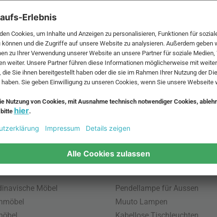
 MwSt. und zzgl.
Versandkosten
.
bte Möbel
Beliebte Leuchten
inavische Möbel
Pendellampe für Aussen
enmöbel
Muuto Lampen
möbel
Kabellose Tischleuchten