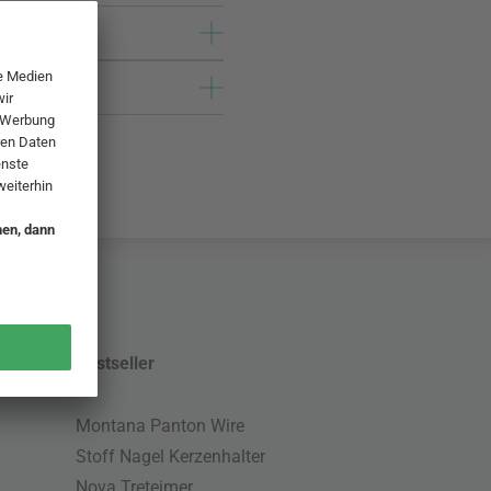
Bestseller
Montana Panton Wire
Stoff Nagel Kerzenhalter
Nova Treteimer