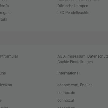
fsofa
Dänische Lampen
regale
LED Pendelleuchte
tuhl
ktformular
AGB
,
Impressum
,
Datenschut
Cookie-Einstellungen
uns
International
lexikon
connox.com, English
connox.de
e
connox.at