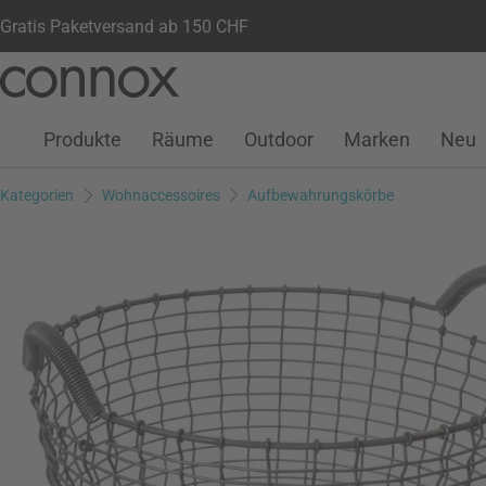
Gratis Paketversand ab 150 CHF
Kundenkonto
Wunschliste
Warenkorb
Direkt
Direkt
zum
zum
Seiteninhalt
Suchfeld
Produkte
Räume
Outdoor
Marken
Neu
springen
springen
Kategorien
Wohnaccessoires
Aufbewahrungskörbe