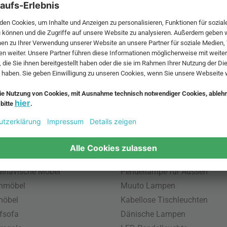
 MwSt. und zzgl.
Versandkosten
.
bte Möbel
Beliebte Leuchten
inavische Möbel
Pendellampe für Aussen
enmöbel
Muuto Lampen
möbel
Kabellose Tischleuchten
fsofa
Dänische Lampen