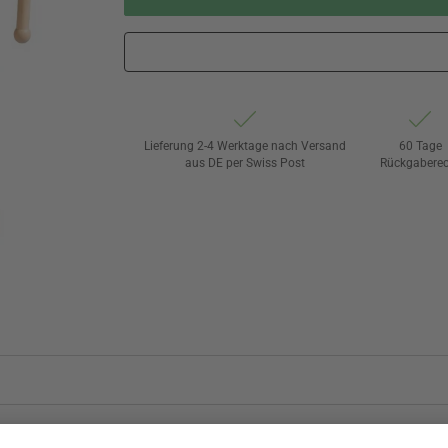
Lieferung 2-4 Werktage nach Versand
60 Tage
aus DE per Swiss Post
Rückgaberec