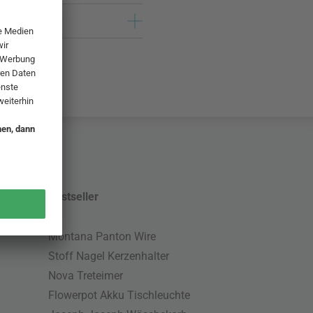
Bestseller
Montana Panton Wire
Stoff Nagel Kerzenhalter
Nova Treteimer
Flowerpot Akku Tischleuchte