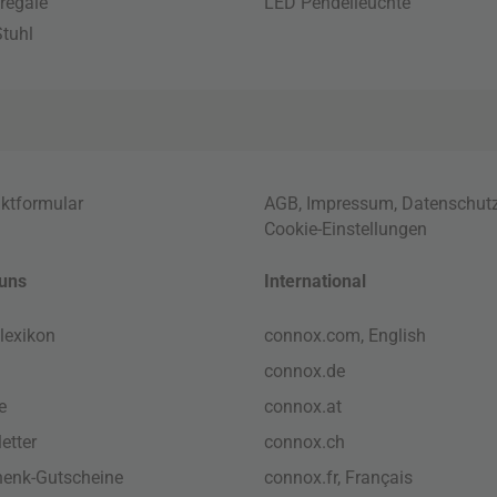
regale
LED Pendelleuchte
tuhl
ktformular
AGB
,
Impressum
,
Datenschut
Cookie-Einstellungen
uns
International
lexikon
connox.com, English
connox.de
e
connox.at
etter
connox.ch
enk-Gutscheine
connox.fr, Français