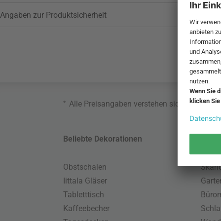
Angaben zur Produktsicherheit
*
Alle Preisangaben verstehen sich inklusive
Beliebte Dekorationen
Belie
Obstschalen
Skand
Iittala Gläser
Gart
Tabletttisch
Büro
Kaffeebecher
Schla