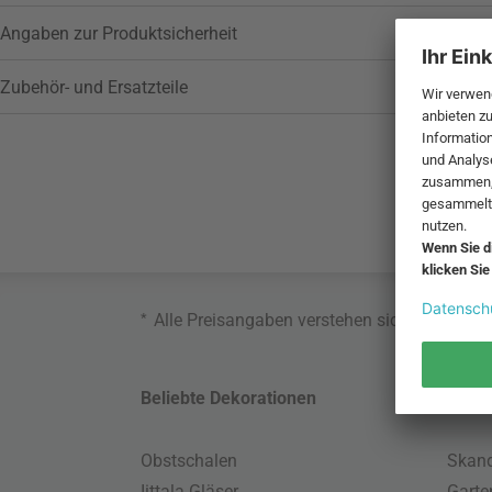
Angaben zur Produktsicherheit
Zubehör- und Ersatzteile
*
Alle Preisangaben verstehen sich inklusive
Beliebte Dekorationen
Belie
Obstschalen
Skand
Iittala Gläser
Gart