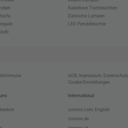
möbel
Kabellose Tischleuchten
fsofa
Dänische Lampen
regale
LED Pendelleuchte
tuhl
ktformular
AGB
,
Impressum
,
Datenschut
Cookie-Einstellungen
uns
International
lexikon
connox.com, English
connox.de
e
connox.at