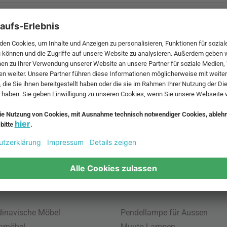
 MwSt. und zzgl.
Versandkosten
.
bte Möbel
Beliebte Leuchten
inavische Möbel
Pendellampe für Aussen
enmöbel
Muuto Lampen