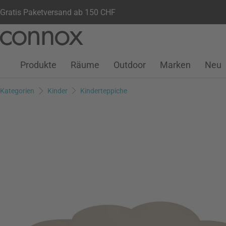
Gratis Paketversand ab 150 CHF
Kundenkonto
Wunschliste
Warenkorb
Direkt
Direkt
zum
zum
Seiteninhalt
Suchfeld
Produkte
Räume
Outdoor
Marken
Neu
springen
springen
Kategorien
Kinder
Kinderteppiche