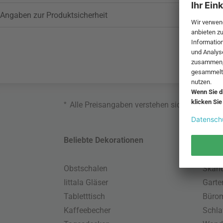
Angaben zur Produktsicherheit
*
Alle Preisangaben verstehen sich inklusive
Beliebte Dekorationen
Belie
Obstschalen
Skand
Iittala Gläser
Gart
Tabletttisch
Büro
Kaffeebecher
Schla