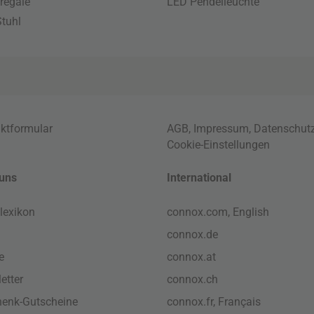
regale
LED Pendelleuchte
tuhl
ktformular
AGB
,
Impressum
,
Datenschut
Cookie-Einstellungen
uns
International
lexikon
connox.com, English
connox.de
e
connox.at
etter
connox.ch
enk-Gutscheine
connox.fr, Français