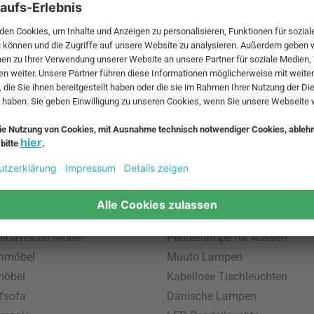
 MwSt. und zzgl.
Versandkosten
.
bte Möbel
Beliebte Leuchten
inavische Möbel
Pendellampe für Aussen
enmöbel
Muuto Lampen
möbel
Kabellose Tischleuchten
fsofa
Dänische Lampen