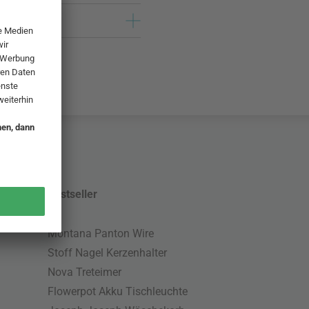
Bestseller
Montana Panton Wire
Stoff Nagel Kerzenhalter
Nova Treteimer
Flowerpot Akku Tischleuchte