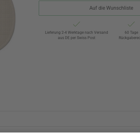
Auf die Wunschliste
Lieferung 2-4 Werktage nach Versand
60 Tage
aus DE per Swiss Post
Rückgaberec