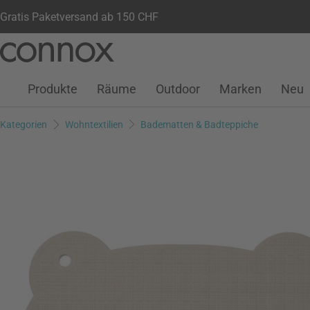
Gratis Paketversand ab 150 CHF
Kundenkonto
Wunschliste
Warenkorb
Direkt
Direkt
zum
zum
Seiteninhalt
Suchfeld
Produkte
Räume
Outdoor
Marken
Neu
springen
springen
Kategorien
Wohntextilien
Badematten & Badteppiche