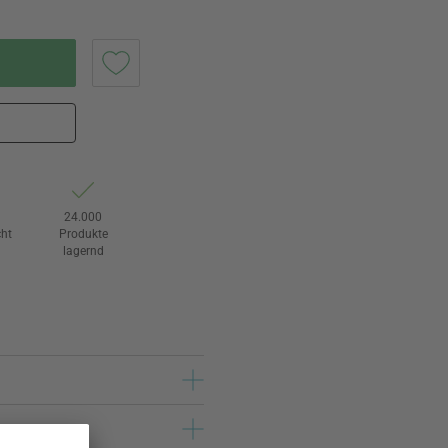
24.000
ht
Produkte
lagernd