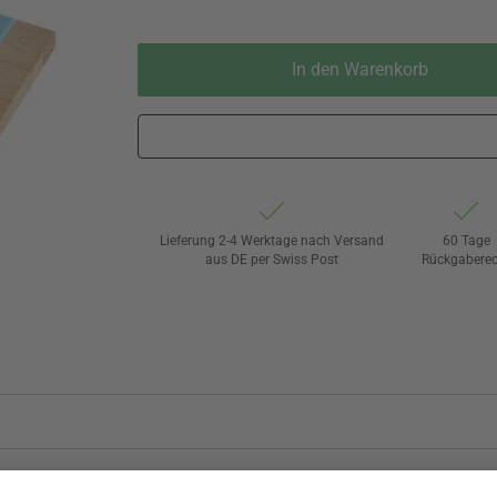
In den Warenkorb
Lieferung 2-4 Werktage nach Versand
60 Tage
aus DE per Swiss Post
Rückgaberec