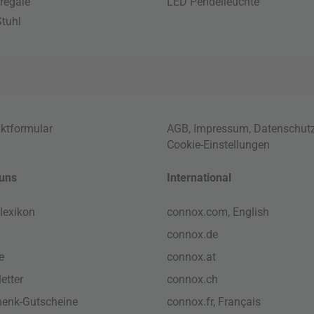
regale
LED Pendelleuchte
tuhl
ktformular
AGB
,
Impressum
,
Datenschut
Cookie-Einstellungen
uns
International
lexikon
connox.com, English
connox.de
e
connox.at
etter
connox.ch
enk-Gutscheine
connox.fr, Français