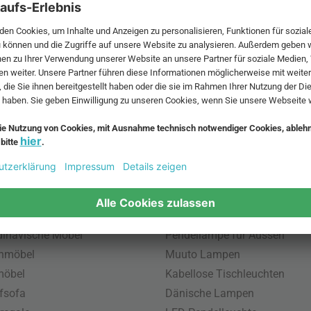
 MwSt. und zzgl.
Versandkosten
.
bte Möbel
Beliebte Leuchten
inavische Möbel
Pendellampe für Aussen
enmöbel
Muuto Lampen
möbel
Kabellose Tischleuchten
fsofa
Dänische Lampen