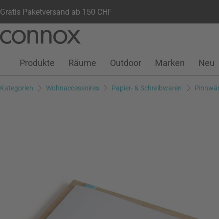
Gratis Paketversand ab 150 CHF
Kundenkonto
Wunschliste
Warenkorb
Direkt
Direkt
zum
zum
Seiteninhalt
Suchfeld
Produkte
Räume
Outdoor
Marken
Neu
springen
springen
Kategorien
Wohnaccessoires
Papier- & Schreibwaren
Pinnwä