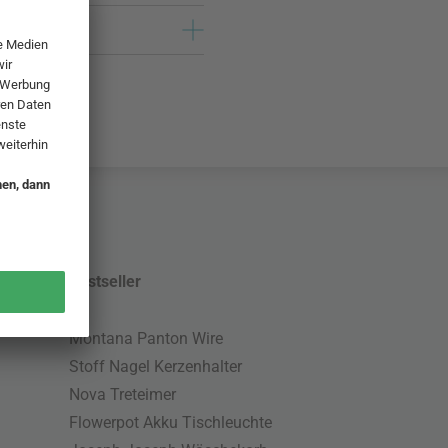
Bestseller
Montana Panton Wire
Stoff Nagel Kerzenhalter
Nova Treteimer
Flowerpot Akku Tischleuchte