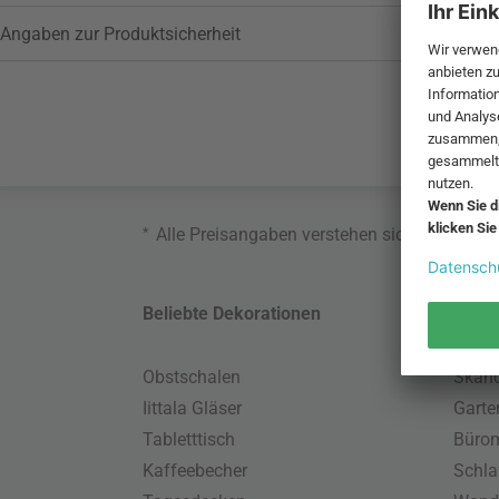
Angaben zur Produktsicherheit
*
Alle Preisangaben verstehen sich inklusive
Beliebte Dekorationen
Belie
Obstschalen
Skand
Iittala Gläser
Gart
Tabletttisch
Büro
Kaffeebecher
Schla