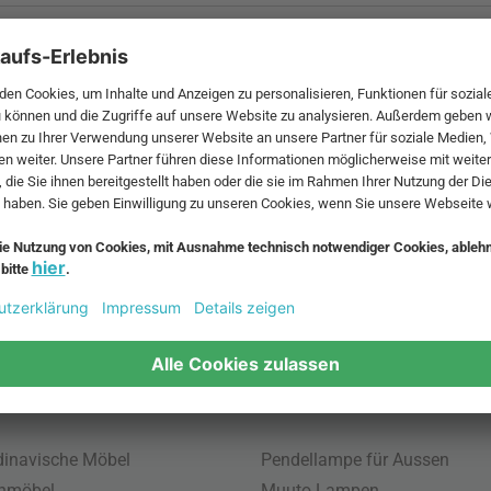
 MwSt. und zzgl.
Versandkosten
.
bte Möbel
Beliebte Leuchten
inavische Möbel
Pendellampe für Aussen
enmöbel
Muuto Lampen