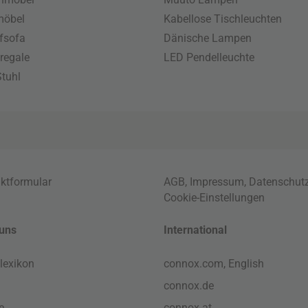
möbel
Kabellose Tischleuchten
fsofa
Dänische Lampen
regale
LED Pendelleuchte
tuhl
ktformular
AGB
,
Impressum
,
Datenschut
Cookie-Einstellungen
uns
International
lexikon
connox.com, English
connox.de
e
connox.at