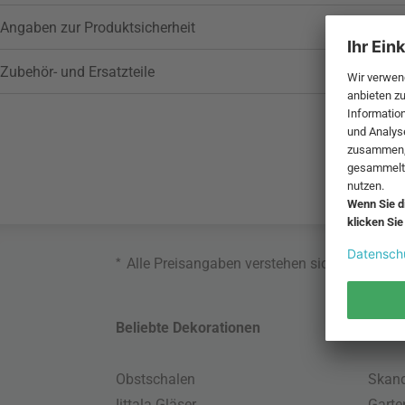
Angaben zur Produktsicherheit
Zubehör- und Ersatzteile
*
Alle Preisangaben verstehen sich inklusive
Beliebte Dekorationen
Belie
Obstschalen
Skand
Iittala Gläser
Gart