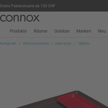
Gratis Paketversand ab 150 CHF
Kundenkonto
Wunschliste
Warenkorb
Direkt
Direkt
zum
zum
Seiteninhalt
Suchfeld
Produkte
Räume
Outdoor
Marken
Neu
springen
springen
Kategorien
Wohnaccessoires
Dekoration
Tabletts