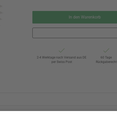
In den Warenkorb
2-4 Werktage nach Versand aus DE
60 Tage
per Swiss Post
Rückgaberecht