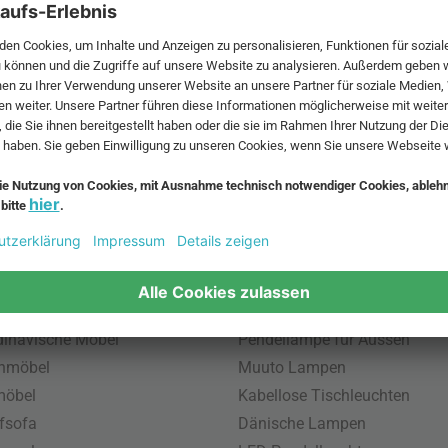
 MwSt. und zzgl.
Versandkosten
.
bte Möbel
Beliebte Leuchten
inavische Möbel
Pendellampe für Aussen
enmöbel
Muuto Lampen
möbel
Kabellose Tischleuchten
fsofa
Dänische Lampen