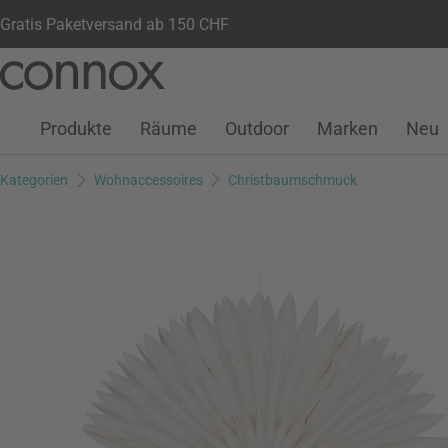
Gratis Paketversand ab 150 CHF
Kundenkonto
Wunschliste
Warenkorb
Direkt
Direkt
zum
zum
Seiteninhalt
Suchfeld
Produkte
Räume
Outdoor
Marken
Neu
springen
springen
Kategorien
Wohnaccessoires
Christbaumschmuck