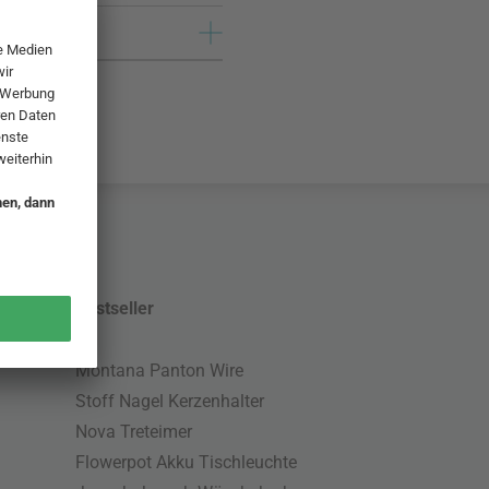
Bestseller
Montana Panton Wire
Stoff Nagel Kerzenhalter
Nova Treteimer
Flowerpot Akku Tischleuchte