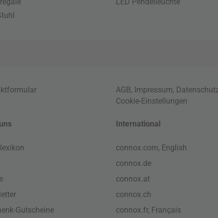
regale
LED Pendelleuchte
tuhl
ktformular
AGB
,
Impressum
,
Datenschut
Cookie-Einstellungen
uns
International
lexikon
connox.com, English
connox.de
e
connox.at
etter
connox.ch
enk-Gutscheine
connox.fr, Français