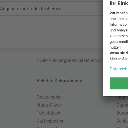
Angaben zur Produktsicherheit
*
Alle Preisangaben verstehen sich inklusive
Beliebte Dekorationen
Belie
Obstschalen
Skand
Iittala Gläser
Gart
Tabletttisch
Büro
Kaffeebecher
Schla