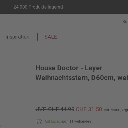
24.000 Produkte lagernd
Ku
Inspiration
SALE
House Doctor - Layer
Weihnachtsstern, D60cm, we
UVP CHF 44.95
CHF 31.50
inkl. MwSt.,
zzg
Auf Lager,
noch 11 vorhanden