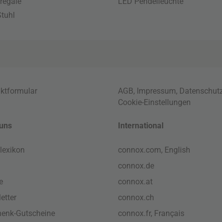
regale
LED Pendelleuchte
tuhl
ktformular
AGB
,
Impressum
,
Datenschut
Cookie-Einstellungen
uns
International
lexikon
connox.com, English
connox.de
e
connox.at
etter
connox.ch
enk-Gutscheine
connox.fr, Français