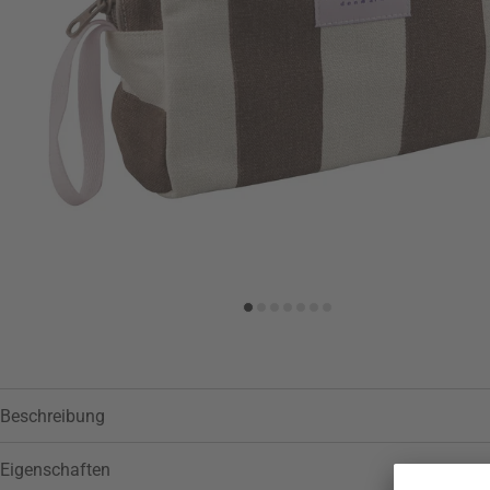
Zur Wunschliste hinzufügen
Beschreibung
Eigenschaften