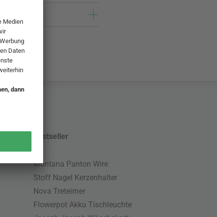
Bestseller
Montana Panton Wire
Stoff Nagel Kerzenhalter
Nova Treteimer
Flowerpot Akku Tischleuchte