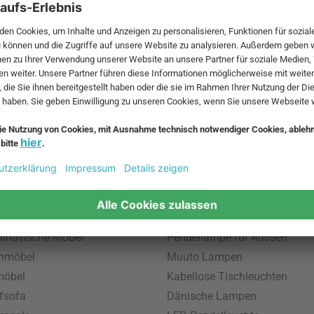
 MwSt. und zzgl.
Versandkosten
.
bte Möbel
Beliebte Leuchten
inavische Möbel
Pendellampe für Aussen
enmöbel
Muuto Lampen
möbel
Kabellose Tischleuchten
fsofa
Dänische Lampen