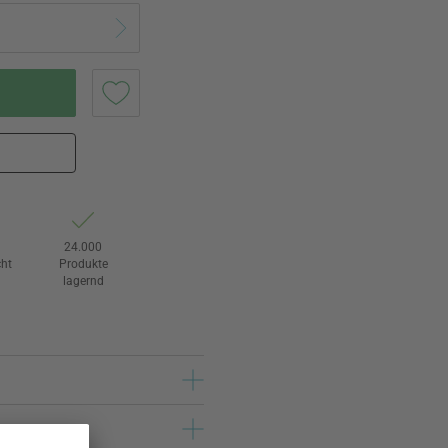
24.000
ht
Produkte
lagernd