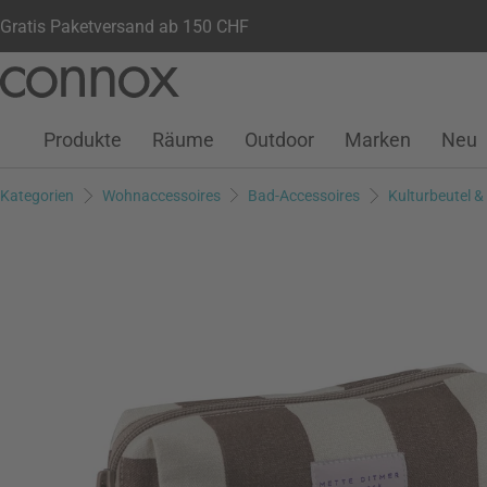
Gratis Paketversand ab 150 CHF
Kundenkonto
Wunschliste
Warenkorb
Direkt
Direkt
zum
zum
Seiteninhalt
Suchfeld
Produkte
Räume
Outdoor
Marken
Neu
springen
springen
Kategorien
Wohnaccessoires
Bad-Accessoires
Kulturbeutel 