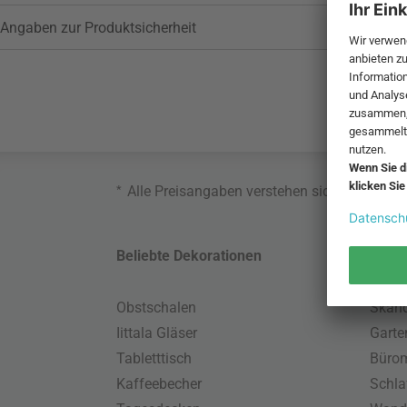
Angaben zur Produktsicherheit
*
Alle Preisangaben verstehen sich inklusive
Beliebte Dekorationen
Belie
Obstschalen
Skand
Iittala Gläser
Gart
Tabletttisch
Büro
Kaffeebecher
Schla