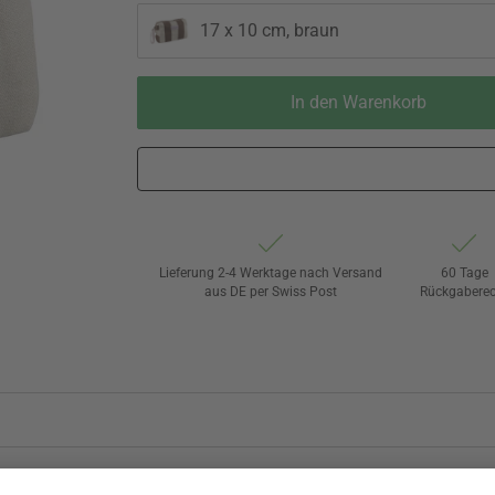
17 x 10 cm, braun
In den Warenkorb
Lieferung 2-4 Werktage nach Versand
60 Tage
aus DE per Swiss Post
Rückgaberec