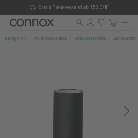
Shop Vorteile: Gratis Paketversand ab 150 CHF, 24.000
Gratis Paketversand ab 150 CHF
Produkte lagernd, 60 Tage Rückgaberecht
Direkt
Direkt
zum
zum
Seiteninhalt
Suchfeld
Kategorien
Wohnaccessoires
Bad-Accessoires
Zahnputzbe
springen
springen