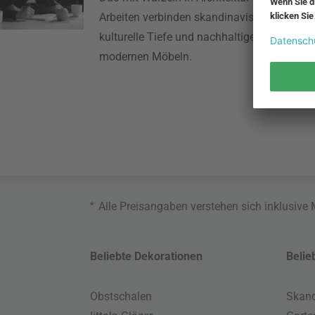
Arbeiten verbinden skandinavische Schlichth
kulturelle Tiefe und nachhaltiges Denken zu
modernen Möbeln.
*
Alle Preisangaben verstehen sich inklusive
Beliebte Dekorationen
Belie
Obstschalen
Skand