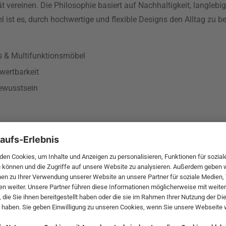
ät vereinen. Die Philosophie basiert auf Nachhaltigkeit, langleb
ist es, durch hochwertige und flexible Designs den Alltag zu be
as & Multifunktionsmöbel
wertbarkeit
ewusstsein
Per Weiss
es Designer-
Per Weiss, geboren 1959 in 
edesign. Ihre
Kopf hinter Innovation Livin