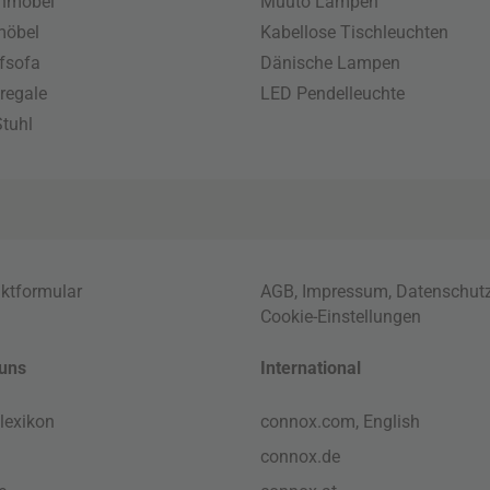
enmöbel
Muuto Lampen
möbel
Kabellose Tischleuchten
fsofa
Dänische Lampen
regale
LED Pendelleuchte
tuhl
ktformular
AGB
,
Impressum
,
Datenschut
Cookie-Einstellungen
uns
International
lexikon
connox.com, English
connox.de