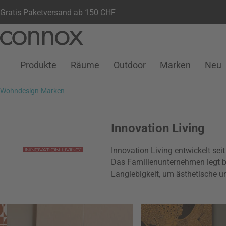
Gratis Paketversand ab 150 CHF
Kundenkonto
Wunschliste
Warenkorb
Direkt
Direkt
zum
zum
Seiteninhalt
Suchfeld
Produkte
Räume
Outdoor
Marken
Neu
springen
springen
Wohndesign-Marken
Innovation Living
Innovation Living entwickelt se
Das Familienunternehmen legt b
Langlebigkeit, um ästhetische 