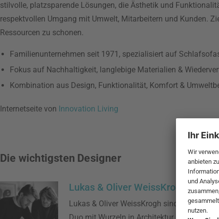
stilvolle, platzsparende Lösungen, die Ästhetik und Funktionalit
respektvollen Umgang mit Umwelt, Mitarbeitern und Kunden. Ziel 
Ressourcen zu schonen.
Familienunternehmen seit 1971, spezialisiert auf Schlafsof
Fokus auf Nachhaltigkeit, langlebige Materialien & Wiederver
Kombination aus Design, Funktionalität, Komfort & Umweltb
Internetseite von
Innovation Living
Die wichtigsten Designer
Lukas & Oliver WeissKrogh
Lukas & Oliver WeissKrogh sind ein dänisch
Duo mit Wurzeln in Architektur und Industri