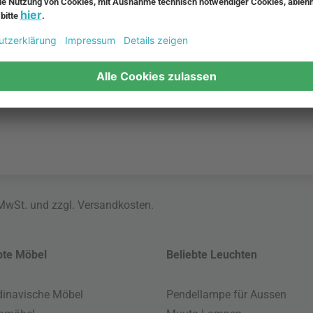
eit,
Architektur und Musik verei
 zeitlosen,
skandinavische Ästhetik zu
 MwSt. und zzgl.
Versandkosten
.
bte Möbel
Beliebte Leuchten
inavische Möbel
Pendellampe für Aussen