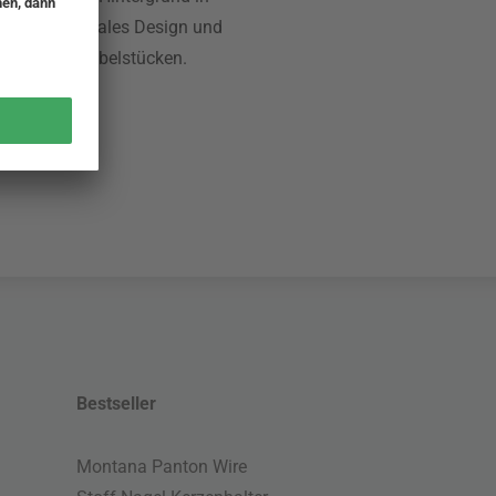
nt er funktionales Design und
 zeitlosen Möbelstücken.
Bestseller
Montana Panton Wire