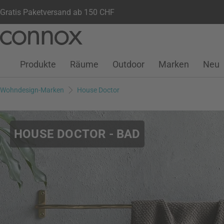
Gratis Paketversand ab 150 CHF
Kundenkonto
Wunschliste
Warenkorb
Direkt
Direkt
zum
zum
Seiteninhalt
Suchfeld
Produkte
Räume
Outdoor
Marken
Neu
springen
springen
Wohndesign-Marken
House Doctor
HOUSE DOCTOR - BAD