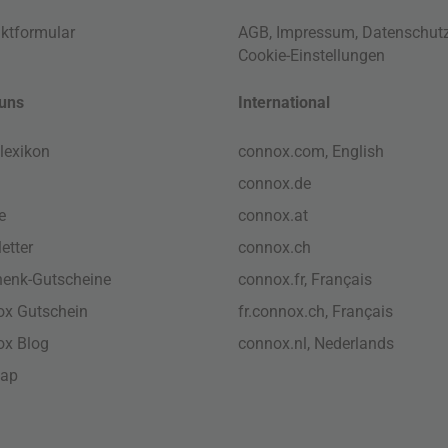
ktformular
AGB
,
Impressum
,
Datenschut
Cookie-Einstellungen
uns
International
lexikon
connox.com, English
connox.de
e
connox.at
etter
connox.ch
enk-Gutscheine
connox.fr, Français
x Gutschein
fr.connox.ch, Français
ox Blog
connox.nl, Nederlands
map