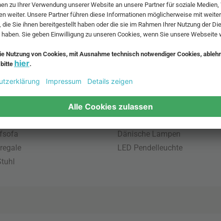
 MwSt. und zzgl.
Versandkosten
.
bte Möbel
Beliebte Leuchten
inavische Möbel
Pendellampe für Aussen
enmöbel
Muuto Lampen
möbel
Kabellose Tischleuchten
fsofa
Dänische Lampen
regale
LED Pendelleuchte
tuhl