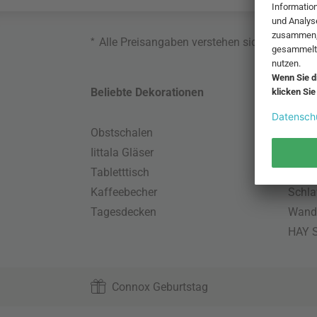
*
Alle Preisangaben verstehen sich inklusive
Beliebte Dekorationen
Belie
Obstschalen
Skand
Iittala Gläser
Gart
Tabletttisch
Büro
Kaffeebecher
Schla
Tagesdecken
Wand
HAY S
Connox Geburtstag