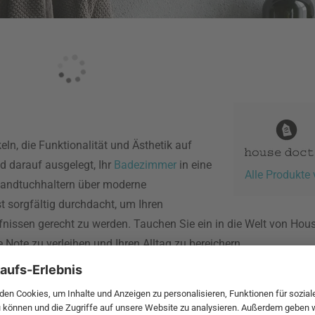
ln, die Funktionalität und Ästhetik auf
d darauf ausgelegt, Ihr
Badezimmer
in eine
Alle Produkte
Handtuchhaltern über moderne
st sorgfältig durchdacht, um Ihren
fnissen gerecht zu werden. Tauchen Sie ein in die Welt von Hou
ote zu verleihen und Ihren Alltag zu bereichern.