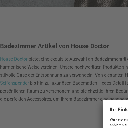
Badezimmer Artikel von House Doctor
House Doctor
bietet eine exquisite Auswahl an Badezimmerartike
harmonische Weise vereinen. Unsere hochwertigen Produkte sin
stilvolle Oase der Entspannung zu verwandeln. Von eleganten 
Seifenspender
bis hin zu luxuriösen Badematten - jedes Detail i
persönlichen Raum zu verschönern und gleichzeitig Ihren Bedür
die perfekten Accessoires, um Ihrem Badezimmer eine gehobene N