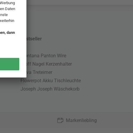
Bestseller
Montana Panton Wire
Stoff Nagel Kerzenhalter
Nova Treteimer
Flowerpot Akku Tischleuchte
Joseph Joseph Wäschekorb
Markenliebling