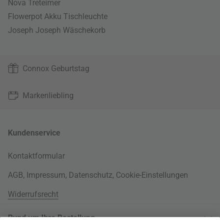
Nova Treteimer
Flowerpot Akku Tischleuchte
Joseph Joseph Wäschekorb
Connox Geburtstag
Markenliebling
Kundenservice
Kontaktformular
AGB
,
Impressum
,
Datenschutz
,
Cookie-Einstellungen
Widerrufsrecht
Rund um Ihre Bestellung