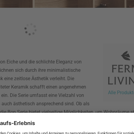
von Eiche und die schlichte Eleganz von
ichnen sich durch ihre minimalistische
eine zeitlose Ästhetik verleiht. Die
teter Keramik schafft einen angenehmen
Alle Produkt
 ein. Die Serie umfasst eine Vielzahl von
s auch ästhetisch ansprechend sind. Ob als
 Bon Serie bietet vielseitige Möglichkeiten, um Wohnräume stilv
 sie eine beruhigende und einladende Atmosphäre in jedes Zuhau