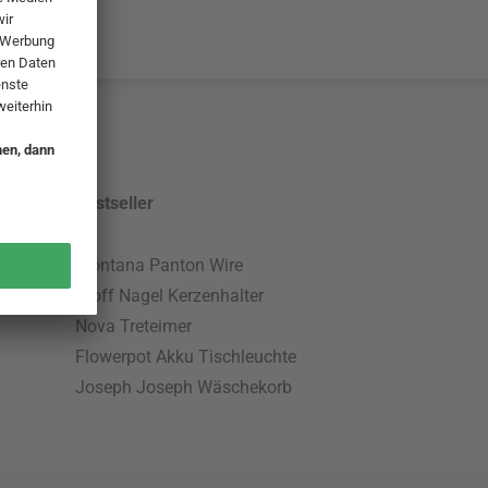
Bestseller
Montana Panton Wire
Stoff Nagel Kerzenhalter
Nova Treteimer
Flowerpot Akku Tischleuchte
Joseph Joseph Wäschekorb