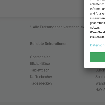
*
Alle Preisangaben verstehen sich inklusive
Beliebte Dekorationen
Belie
Obstschalen
Skand
Iittala Gläser
Gart
Tabletttisch
Büro
Kaffeebecher
Schla
Tagesdecken
Wand
HAY S