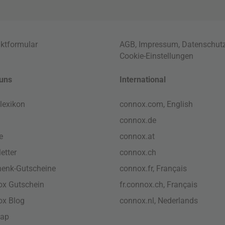
ktformular
AGB
,
Impressum
,
Datenschut
Cookie-Einstellungen
uns
International
lexikon
connox.com, English
connox.de
e
connox.at
etter
connox.ch
enk-Gutscheine
connox.fr, Français
x Gutschein
fr.connox.ch, Français
ox Blog
connox.nl, Nederlands
map