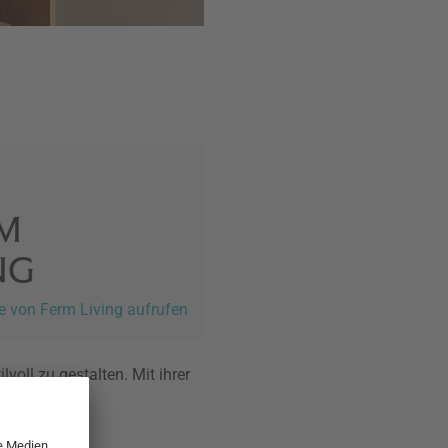
e von Ferm Living aufrufen
oll zu gestalten. Mit ihrer
se.