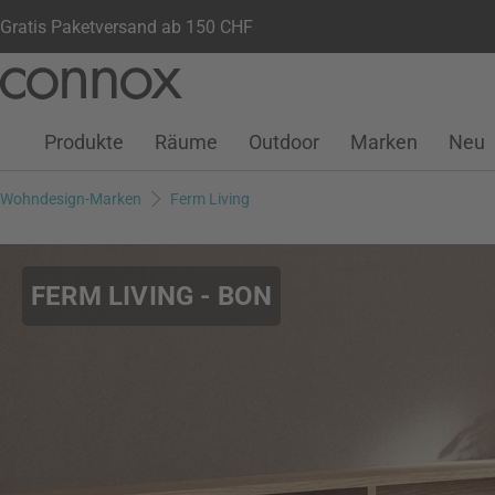
Gratis Paketversand ab 150 CHF
Kundenkonto
Wunschliste
Warenkorb
Direkt
Direkt
zum
zum
Seiteninhalt
Suchfeld
Produkte
Räume
Outdoor
Marken
Neu
springen
springen
Wohndesign-Marken
Ferm Living
FERM LIVING - BON