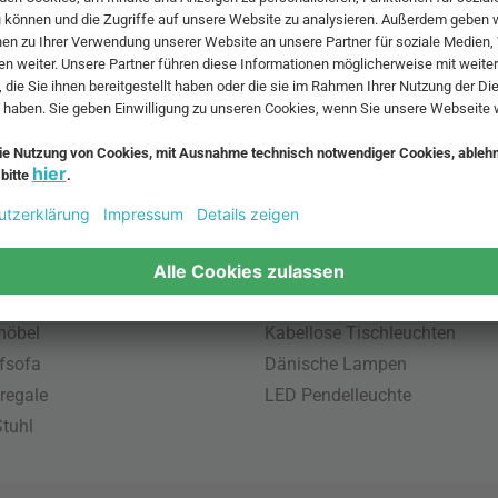
 MwSt. und zzgl.
Versandkosten
.
bte Möbel
Beliebte Leuchten
inavische Möbel
Pendellampe für Aussen
enmöbel
Muuto Lampen
möbel
Kabellose Tischleuchten
fsofa
Dänische Lampen
regale
LED Pendelleuchte
tuhl