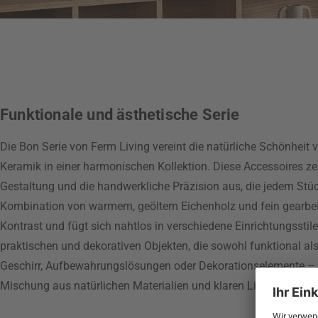
Funktionale und ästhetische Serie
Die Bon Serie von Ferm Living vereint die natürliche Schönheit 
Keramik in einer harmonischen Kollektion. Diese Accessoires ze
Gestaltung und die handwerkliche Präzision aus, die jedem Stück 
Kombination von warmem, geöltem Eichenholz und fein gearbei
Kontrast und fügt sich nahtlos in verschiedene Einrichtungsstile
praktischen und dekorativen Objekten, die sowohl funktional al
Geschirr, Aufbewahrungslösungen oder Dekorationselemente – die
Mischung aus natürlichen Materialien und klaren Linien bringt