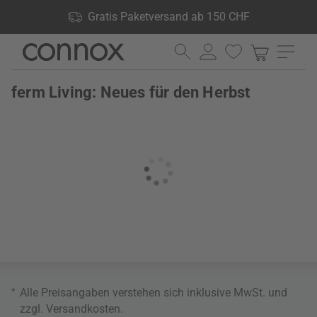
Shop Vorteile: Gratis Paketversand ab 150 CHF, 24.000
Gratis Paketversand ab 150 CHF
Produkte lagernd, 60 Tage Rückgaberecht
Direkt
Direkt
zum
zum
Seiteninhalt
Suchfeld
ferm Living: Neues für den Herbst
springen
springen
*
Alle Preisangaben verstehen sich inklusive MwSt. und
zzgl.
Versandkosten
.