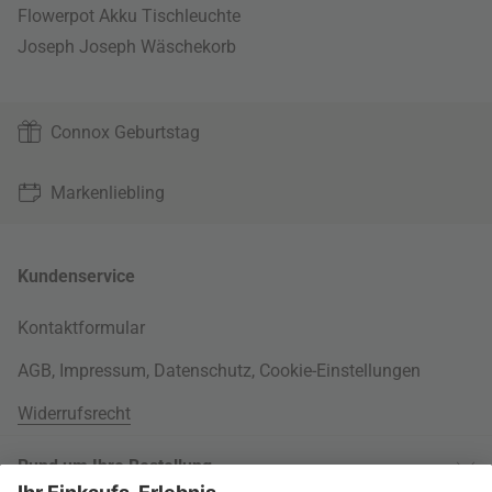
Flowerpot Akku Tischleuchte
Joseph Joseph Wäschekorb
Connox Geburtstag
Markenliebling
Kundenservice
Kontaktformular
AGB
,
Impressum
,
Datenschutz
,
Cookie-Einstellungen
Widerrufsrecht
Rund um Ihre Bestellung