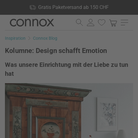
Shop Vorteile: Gratis Paketversand ab 150 CHF, 24.000
Gratis Paketversand ab 150 CHF
Produkte lagernd, 60 Tage Rückgaberecht
Direkt
Direkt
zum
zum
Seiteninhalt
Suchfeld
Inspiration
Connox Blog
springen
springen
Kolumne: Design schafft Emotion
Was unsere Einrichtung mit der Liebe zu tun
hat