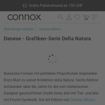
Shop Vorteile: Gratis Paketversand ab 150 CHF, 24.000
Gratis Paketversand ab 150 CHF
Produkte lagernd, 60 Tage Rückgaberecht
Direkt
Direkt
zum
zum
Seiteninhalt
Suchfeld
Wohndesign-Marken
Danese Milano
springen
springen
Danese - Grafiken-Serie Della Natura
Ikonische Formen mit perfekten Proportionen inspirierten
Enzo Mari zu seiner Kollektion
della Natura
. Sechs Motive
entstanden über die Jahre für die vom italienischen
Designer geschaffenen Grafik-Serie, drei mit Tier- und drei
mit Frucht-Symbolik. Die Art Edition von
Danese Milano