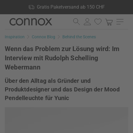
Shop Vorteile: Gratis Paketversand ab 150 CHF, 24.000
Gratis Paketversand ab 150 CHF
Produkte lagernd, 60 Tage Rückgaberecht
Direkt
Direkt
zum
zum
Seiteninhalt
Suchfeld
Inspiration
Connox Blog
Behind the Scenes
springen
springen
Wenn das Problem zur Lösung wird: Im
Interview mit Rudolph Schelling
Webermann
Über den Alltag als Gründer und
Produktdesigner und das Design der Mood
Pendelleuchte für Yunic