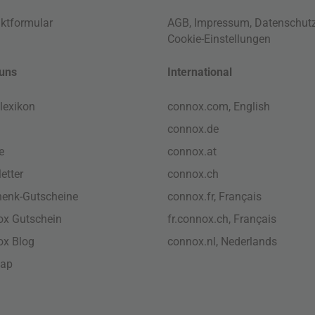
ktformular
AGB
,
Impressum
,
Datenschut
Cookie-Einstellungen
uns
International
lexikon
connox.com, English
connox.de
e
connox.at
etter
connox.ch
enk-Gutscheine
connox.fr, Français
x Gutschein
fr.connox.ch, Français
ox Blog
connox.nl, Nederlands
map