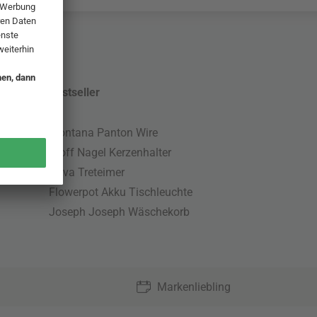
Bestseller
Montana Panton Wire
Stoff Nagel Kerzenhalter
Nova Treteimer
Flowerpot Akku Tischleuchte
Joseph Joseph Wäschekorb
Markenliebling