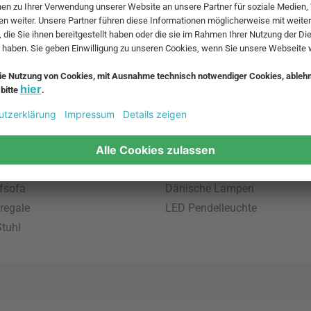
 MwSt. und zzgl.
Versandkosten
.
bte Möbel
Beliebte Leuchten
inavische Möbel
Pendellampe für Aussen
enmöbel
Muuto Lampen
möbel
Kabellose Tischleuchten
fsofa
Dänische Lampen
regale
LED Pendelleuchte
tuhl