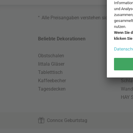
*
Alle Preisangaben verstehen sich inklusive
Beliebte Dekorationen
Belie
Obstschalen
Skand
Iittala Gläser
Gart
Tabletttisch
Büro
Kaffeebecher
Schla
Tagesdecken
Wand
HAY S
Connox Geburtstag