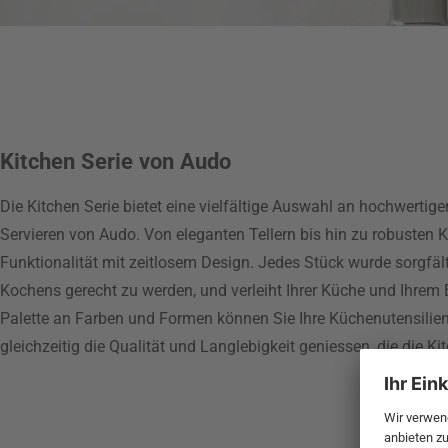
Kitchen Serie von Audo
Die Kitchen Serie bietet eine vielfältige Auswahl an hochwertigen
Servieren von Audo. Von eleganten Tellern bis hin zu robusten 
Funktionalität mit zeitlosem Design. Jedes Stück wurde sorgfä
Kochens gerecht zu werden, und verleiht Ihrer Küche und Ihrem 
Palette an Farben und Formen können Sie Ihre Küchenutensilie
gleichzeitig die Qualität und Langlebigkeit geniessen, die die Ki