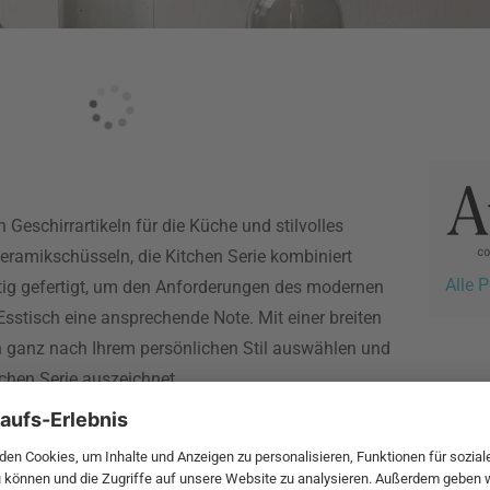
 Geschirrartikeln für die Küche und stilvolles
Keramikschüsseln, die Kitchen Serie kombiniert
Alle 
ltig gefertigt, um den Anforderungen des modernen
Esstisch eine ansprechende Note. Mit einer breiten
n ganz nach Ihrem persönlichen Stil auswählen und
tchen Serie auszeichnet.