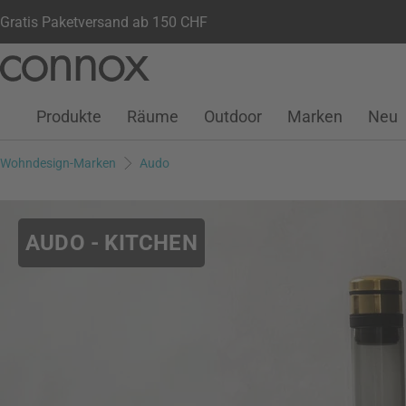
Gratis Paketversand ab 150 CHF
Kundenkonto
Wunschliste
Warenkorb
Direkt
Direkt
zum
zum
Seiteninhalt
Suchfeld
Produkte
Räume
Outdoor
Marken
Neu
springen
springen
Wohndesign-Marken
Audo
AUDO - KITCHEN