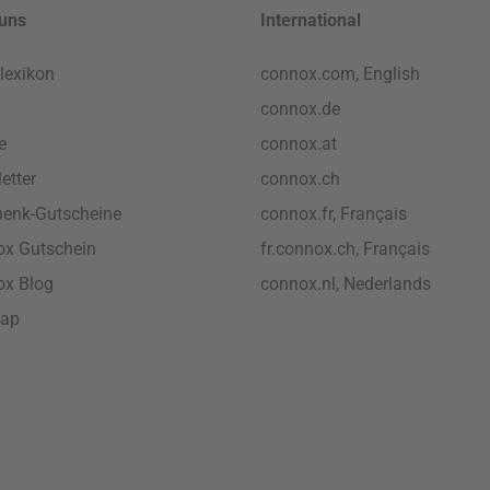
uns
International
lexikon
connox.com, English
connox.de
e
connox.at
etter
connox.ch
enk-Gutscheine
connox.fr, Français
x Gutschein
fr.connox.ch, Français
ox Blog
connox.nl, Nederlands
map