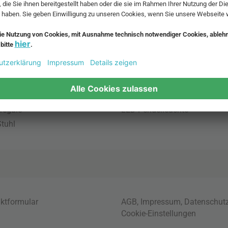
bte Möbel
Beliebte Leuchten
inavische Möbel
Pendellampe für Aussen
enmöbel
Muuto Lampen
möbel
Kabellose Tischleuchten
fsofa
Dänische Lampen
regale
LED Pendelleuchte
tuhl
ktformular
AGB
,
Impressum
,
Datenschut
Cookie-Einstellungen