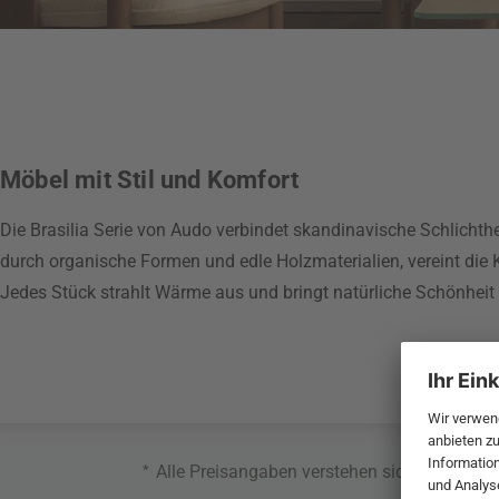
Möbel mit Stil und Komfort
Die Brasilia Serie von Audo verbindet skandinavische Schlichth
durch organische Formen und edle Holzmaterialien, vereint die 
Jedes Stück strahlt Wärme aus und bringt natürliche Schönhei
*
Alle Preisangaben verstehen sich inklusive