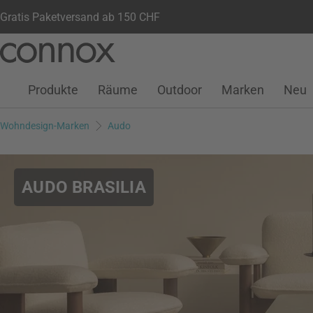
Gratis Paketversand ab 150 CHF
Kundenkonto
Wunschliste
Warenkorb
Direkt
Direkt
zum
zum
Seiteninhalt
Suchfeld
Produkte
Räume
Outdoor
Marken
Neu
springen
springen
Wohndesign-Marken
Audo
AUDO BRASILIA