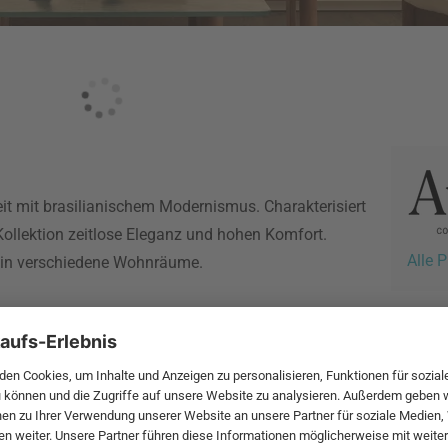
eit mit brasilianischem Modernismus. Charakterisiert
Kollektion zeitlose Eleganz und hohen Komfort.
Alle 
t in verschiedene Wohnräume.
 MwSt. und zzgl.
Versandkosten
.