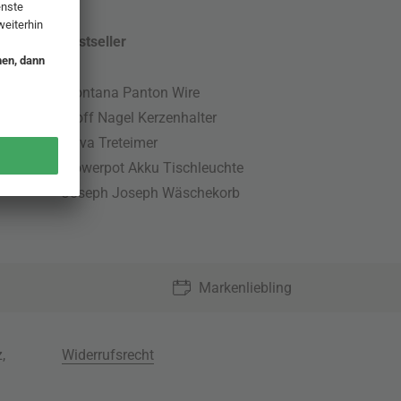
Bestseller
Montana Panton Wire
Stoff Nagel Kerzenhalter
Nova Treteimer
Flowerpot Akku Tischleuchte
Joseph Joseph Wäschekorb
Markenliebling
z
,
Widerrufsrecht