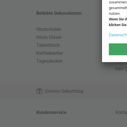
Beliebte Dekorationen
Belie
Obstschalen
Skand
Iittala Gläser
Gart
Tabletttisch
Büro
Kaffeebecher
Schla
Tagesdecken
Wand
HAY S
Connox Geburtstag
Kundenservice
Konta