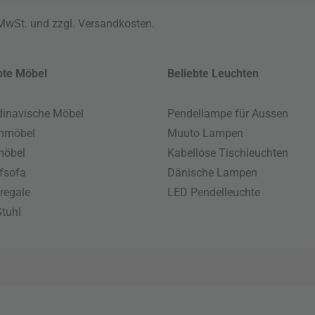
 MwSt. und zzgl.
Versandkosten
.
bte Möbel
Beliebte Leuchten
inavische Möbel
Pendellampe für Aussen
enmöbel
Muuto Lampen
möbel
Kabellose Tischleuchten
fsofa
Dänische Lampen
regale
LED Pendelleuchte
tuhl