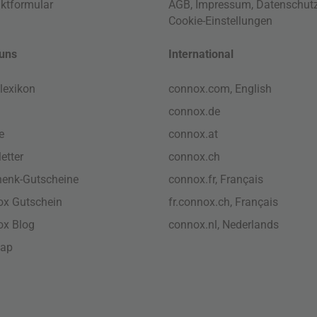
ktformular
AGB
,
Impressum
,
Datenschut
Cookie-Einstellungen
uns
International
lexikon
connox.com, English
connox.de
e
connox.at
etter
connox.ch
enk-Gutscheine
connox.fr, Français
x Gutschein
fr.connox.ch, Français
ox Blog
connox.nl, Nederlands
map