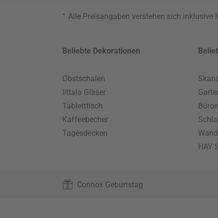
*
Alle Preisangaben verstehen sich inklusive
Beliebte Dekorationen
Belie
Obstschalen
Skand
Iittala Gläser
Gart
Tabletttisch
Büro
Kaffeebecher
Schla
Tagesdecken
Wand
HAY S
Connox Geburtstag