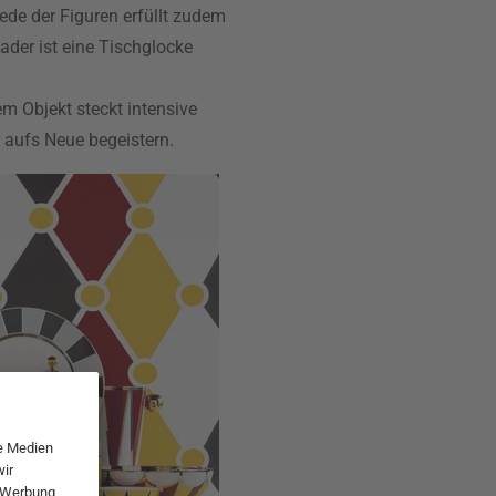
ede der Figuren erfüllt zudem
eader ist eine Tischglocke
em Objekt steckt intensive
 aufs Neue begeistern.