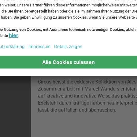
Circus Kollektion von Marcel Wanders
Circus heisst die exklusive Kollektion von Aless
Zusammenarbeit mit Marcel Wanders entstanden 
auf kreative und innovative Weise das praktisc
Edelstahl durch kräftige Farben neu interpreti
lässt, die auffallen und überraschen.