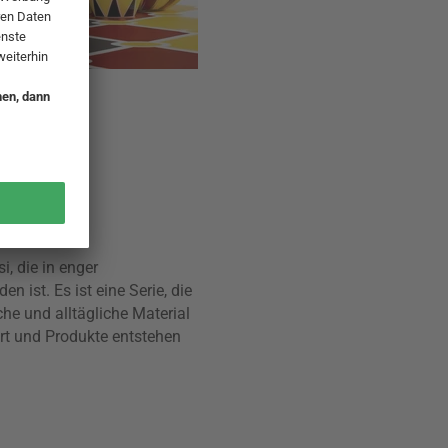
i, die in enger
ist. Es ist eine Serie, die
he und alltägliche Material
ert und Produkte entstehen