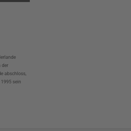
derlande
 der
de abschloss,
e 1995 sein