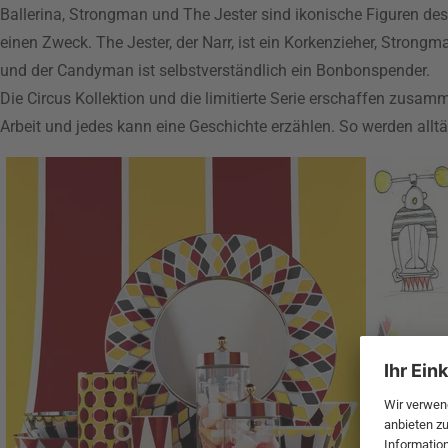
Ballerina, Strongman und The Jester sind ikonische Figuren des
einen Zweck. The Jester, der Narr, ist ein Korkenzieher, Strongm
und der Candyman ist selbstverständlich ein Bonbonspender.
Die Circus Kollektion und die limitierte Serie erschaffen zusamm
Arbeit und jedes kann eine Geschichte erzählen. So werden allt