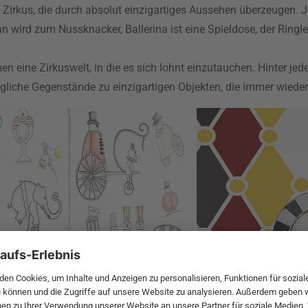
 Zirkus, die durch absolut einzigartiges Aussehen überzeugen. J
an wird zum Nussknacker, Ballerina ist eine Spieldose, der Ringl
en eine Zirkuswelt, in die es sich lohnt einzutauchen. Hinter jed
ägliche Gegenstände zu einzigartigen Objekten, die immer wieder