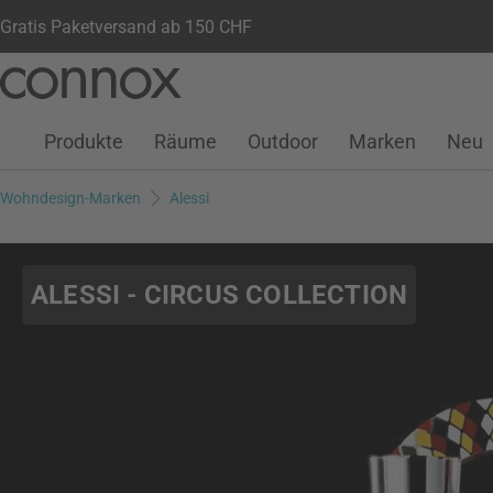
Gratis Paketversand ab 150 CHF
Kundenkonto
Wunschliste
Warenkorb
Direkt
Direkt
zum
zum
Seiteninhalt
Suchfeld
Produkte
Räume
Outdoor
Marken
Neu
springen
springen
Wohndesign-Marken
Alessi
ALESSI - CIRCUS COLLECTION