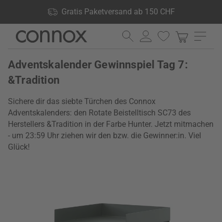
Shop Vorteile: Gratis Paketversand ab 150 CHF, 24.000
Gratis Paketversand ab 150 CHF
Produkte lagernd, 60 Tage Rückgaberecht
Direkt
Direkt
zum
zum
Seiteninhalt
Suchfeld
Adventskalender Gewinnspiel Tag 7:
springen
springen
&Tradition
Sichere dir das siebte Türchen des Connox
Adventskalenders: den Rotate Beistelltisch SC73 des
Herstellers &Tradition in der Farbe Hunter. Jetzt mitmachen
- um 23:59 Uhr ziehen wir den bzw. die Gewinner:in. Viel
Glück!