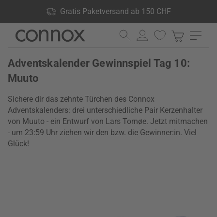
Shop Vorteile: Gratis Paketversand ab 150 CHF, 24.000
Gratis Paketversand ab 150 CHF
Produkte lagernd, 60 Tage Rückgaberecht
Direkt
Direkt
zum
zum
Seiteninhalt
Suchfeld
Adventskalender Gewinnspiel Tag 10:
springen
springen
Muuto
Sichere dir das zehnte Türchen des Connox
Adventskalenders: drei unterschiedliche Pair Kerzenhalter
von Muuto - ein Entwurf von Lars Tornøe. Jetzt mitmachen
- um 23:59 Uhr ziehen wir den bzw. die Gewinner:in. Viel
Glück!