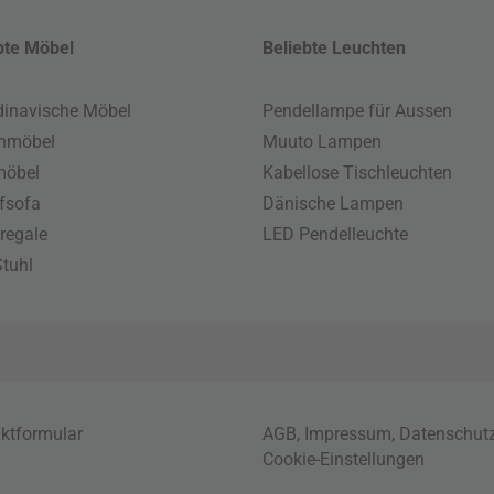
bte Möbel
Beliebte Leuchten
inavische Möbel
Pendellampe für Aussen
enmöbel
Muuto Lampen
möbel
Kabellose Tischleuchten
fsofa
Dänische Lampen
regale
LED Pendelleuchte
tuhl
ktformular
AGB
,
Impressum
,
Datenschut
Cookie-Einstellungen