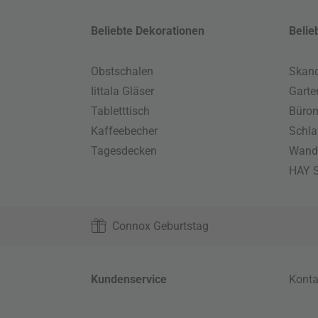
Beliebte Dekorationen
Belie
Obstschalen
Skand
Iittala Gläser
Gart
Tabletttisch
Büro
Kaffeebecher
Schla
Tagesdecken
Wand
HAY S
Connox Geburtstag
Kundenservice
Konta