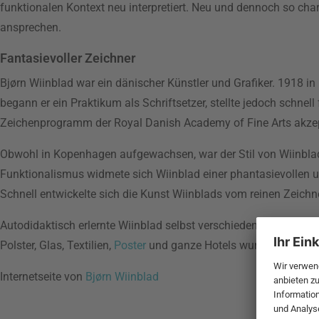
funktionalen Kontext neu interpretiert. Neu und dennoch so c
ansprechen.
Fantasievoller Zeichner
Bjørn Wiinblad war ein dänischer Künstler und Grafiker. 1918 i
begann er ein Praktikum als Schriftsetzer, stellte jedoch schnel
Zeichenprogramm der Royal Danish Academy of Fine Arts akzeptie
Obwohl in Kopenhagen aufgewachsen, war der Stil von Wiinbla
Funktionalismus widmete sich Wiinblad einer phantasievollen u
Schnell entwickelte sich die Kunst Wiinblads vom reinen Zeichn
Autodidaktisch erlernte Wiinblad selbst verschiedene Keramikt
Polster, Glas, Textilien,
Poster
und ganze Hotels wurden mit den
Internetseite von
Bjørn Wiinblad