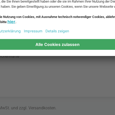
schenden
ner
e von Papier,
ärchenhafte
 MwSt. und zzgl.
Versandkosten
.