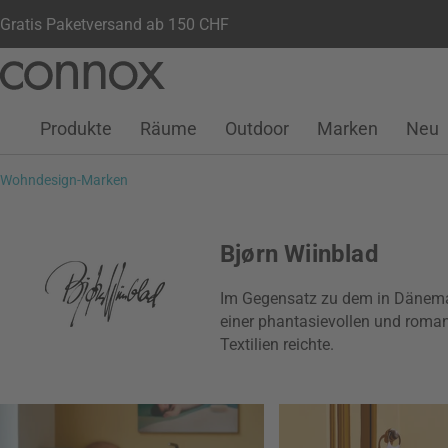
Gratis Paketversand ab 150 CHF
Kundenkonto
Wunschliste
Warenkorb
Direkt
Direkt
zum
zum
Seiteninhalt
Suchfeld
Produkte
Räume
Outdoor
Marken
Neu
springen
springen
Wohndesign-Marken
Bjørn Wiinblad
Im Gegensatz zu dem in Dänema
einer phantasievollen und roman
Textilien reichte.