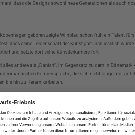
harmant, dass die Designs sowohl neue Generationen als auch n
n Kopenhagen geboren zeigte Wiinblad schon früh ein Talent für
l fest, dass seine Leidenschaft der Kunst galt. Schliesslich wurd
rt und setzte dort seine Künstlerkarriere fort.
d alles andere als „Danish“. Im Gegensatz zu dem in Dänemark
nd romantischen Formensprache, die sich nicht länger nur auf 
en bis hin zu Keramikarbeiten.
echniken. Aber nicht nur Keramiken nutzte Wiinblad als Leinwan
 romantischen, märchenhaften Zeichnungen des Dänen geschm