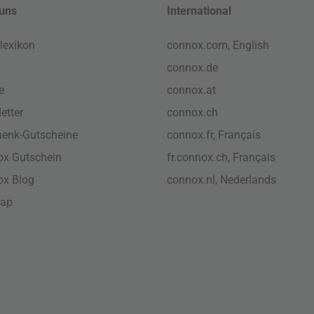
uns
International
lexikon
connox.com, English
connox.de
e
connox.at
etter
connox.ch
enk-Gutscheine
connox.fr, Français
x Gutschein
fr.connox.ch, Français
ox Blog
connox.nl, Nederlands
map