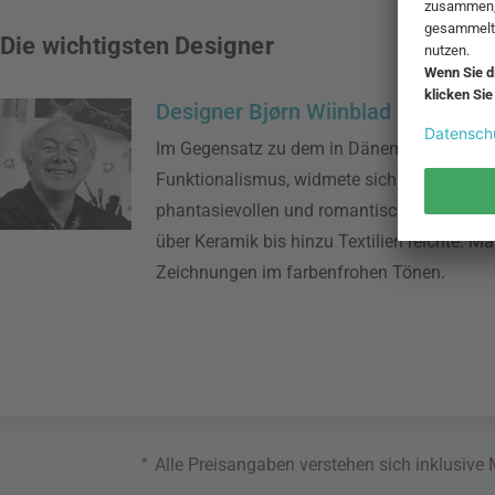
Die wichtigsten Designer
Designer Bjørn Wiinblad
Im Gegensatz zu dem in Dänemark vorherr
Funktionalismus, widmete sich Wiinblad ei
phantasievollen und romantischen Kunst, di
über Keramik bis hinzu Textilien reichte. M
Zeichnungen im farbenfrohen Tönen.
*
Alle Preisangaben verstehen sich inklusive