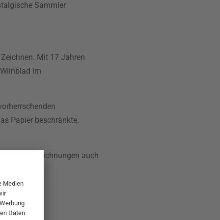
ostalgische Sammler
s Zeichnen. Mit 17 Jahren
e Wiinblad im
 vorherrschenden
das Papier beschränkte.
d für seine Zeichnungen auch
ückt.