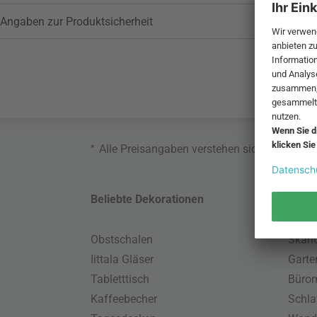
Angaben zur Produktsicherheit
*
Alle Preisangaben verstehen sich inklusive
Beliebte Dekorationen
Belie
Obstschalen
Skand
Iittala Gläser
Gart
Tabletttisch
Büro
Kaffeebecher
Schla