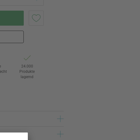
e
24.000
echt
Produkte
lagernd