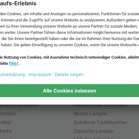
 MwSt. und zzgl.
Versandkosten
.
bte Möbel
Beliebte Leuchten
inavische Möbel
Pendellampe für Aussen
enmöbel
Muuto Lampen
möbel
Kabellose Tischleuchten
fsofa
Dänische Lampen