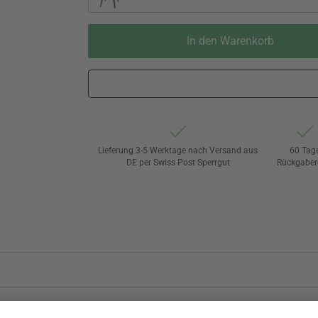
In den Warenkorb
Lieferung 3-5 Werktage nach Versand aus
60 Tag
DE per Swiss Post Sperrgut
Rückgaber