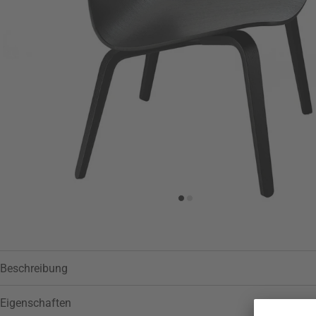
Zur Wunschliste hinzufügen
Beschreibung
Eigenschaften