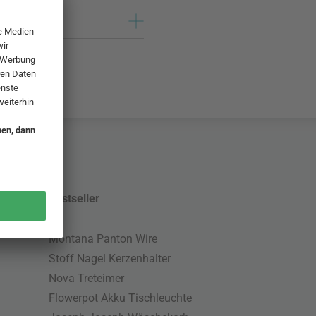
Bestseller
Montana Panton Wire
Stoff Nagel Kerzenhalter
Nova Treteimer
Flowerpot Akku Tischleuchte