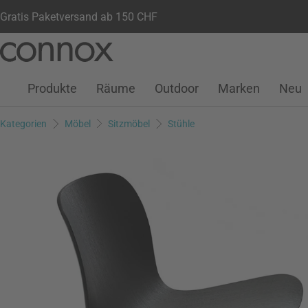
Gratis Paketversand ab 150 CHF
Kundenkonto
Wunschliste
Warenkorb
Direkt
Direkt
zum
zum
Seiteninhalt
Suchfeld
Produkte
Räume
Outdoor
Marken
Neu
springen
springen
Kategorien
Möbel
Sitzmöbel
Stühle