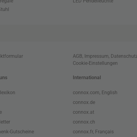
regale
LED Pendelleuchte
tuhl
ktformular
AGB
,
Impressum
,
Datenschut
Cookie-Einstellungen
uns
International
lexikon
connox.com, English
connox.de
e
connox.at
etter
connox.ch
enk-Gutscheine
connox.fr, Français